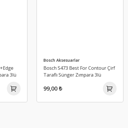
Bosch Aksesuarlar
t+Edge
Bosch S473 Best For Contour Çirf
para 3lü
Taraflı Sünger Zımpara 3lü
99,00 ₺