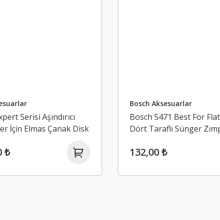
esuarlar
Bosch Aksesuarlar
pert Serisi Aşındırıcı
Bosch S471 Best For Fla
r İçin Elmas Çanak Disk
Dört Taraflı Sünger Zım
0 ₺
132,00 ₺