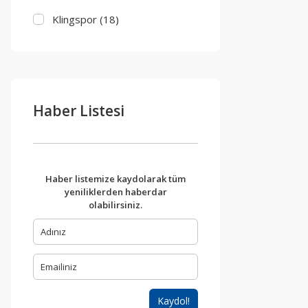
Klingspor (18)
3M (3)
Bosch Aksesuarlar (3)
Haber Listesi
Sunmight (2)
Yama (1)
Haber listemize kaydolarak tüm
yeniliklerden haberdar
olabilirsiniz.
Kaydol!