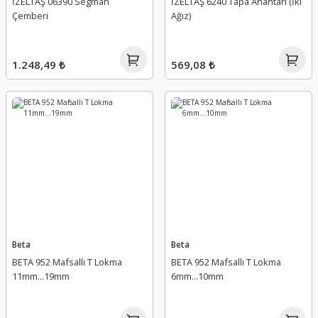
İZELTAŞ 06390 Segman
İZELTAŞ 6240 Tapa Anahtarı (İki
Çemberi
Ağız)
1.248,49 ₺
569,08 ₺
Beta
Beta
BETA 952 Mafsallı T Lokma
BETA 952 Mafsallı T Lokma
11mm...19mm
6mm...10mm