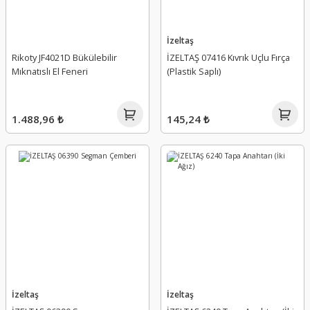
İzeltaş
Rikoty JF4021D Bükülebilir
İZELTAŞ 07416 Kıvrık Uçlu Fırça
Mıknatıslı El Feneri
(Plastik Saplı)
1.488,96 ₺
145,24 ₺
İzeltaş
İzeltaş