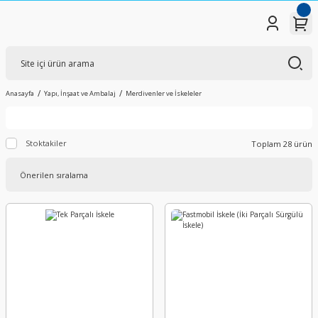
Anasayfa
Yapı, İnşaat ve Ambalaj
Merdivenler ve İskeleler
Stoktakiler
Toplam 28 ürün