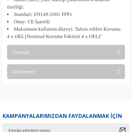
özelliği.
Standart: EN149:2001 FFP1
Onay: CE İşaretli
Maksimum kullanım düzeyi: Tahsis edilen Koruma:
4 x OEL (Nominal Koruma Faktörü 4 x OEL)"
Yorumlar
Önerileriniz
Bu ürüne ilk yorumu siz yapın!
Bu ürünün fiyat bilgisi, resim, ürün açıklamalarında ve diğer
konularda yetersiz gördüğünüz noktaları öneri formunu
Yorum Yaz
kullanarak tarafımıza iletebilirsiniz.
Görüş ve önerileriniz için teşekkür ederiz.
KAMPANYALARIMIZDAN FAYDALANMAK İÇİN
Ürün resmi kalitesiz, bozuk veya görüntülenemiyor.
Ürün açıklamasında eksik bilgiler bulunuyor.