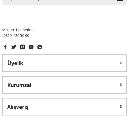
Ürün bilgilerinde hatalar bulunuyor.
Ürün fiyatı diğer sitelerden daha pahalı.
Bu ürüne benzer farklı alternatifler olmalı.
Müşteri Hizmetleri
(0850) 420 50 90
Gönder
Üyelik
Kurumsal
Alışveriş