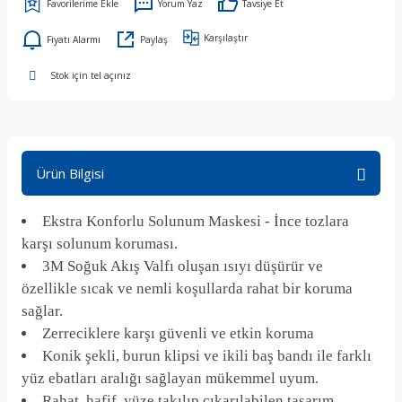
Yorum Yaz
Tavsiye Et
Karşılaştır
Fiyatı Alarmı
Paylaş
Stok için tel açınız
Ürün Bilgisi
Ekstra Konforlu Solunum Maskesi - İnce tozlara
karşı solunum koruması.
3M Soğuk Akış Valfı oluşan ısıyı düşürür ve
özellikle sıcak ve nemli koşullarda rahat bir koruma
sağlar.
Zerreciklere karşı güvenli ve etkin koruma
Konik şekli, burun klipsi ve ikili baş bandı ile farklı
yüz ebatları aralığı sağlayan mükemmel uyum.
Rahat, hafif, yüze takılıp çıkarılabilen tasarım