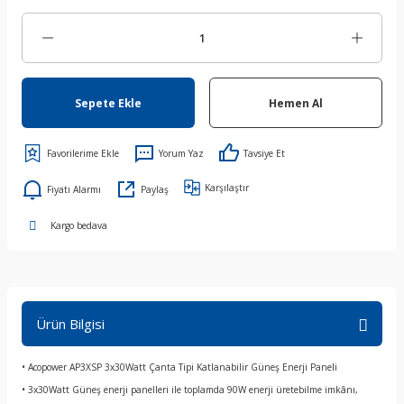
Sepete Ekle
Hemen Al
Yorum Yaz
Tavsiye Et
Karşılaştır
Fiyatı Alarmı
Paylaş
Kargo bedava
Ürün Bilgisi
• Acopower AP3XSP 3x30Watt Çanta Tipi Katlanabilir Güneş Enerji Paneli
• 3x30Watt Güneş enerji panelleri ile toplamda 90W enerji üretebilme imkânı,