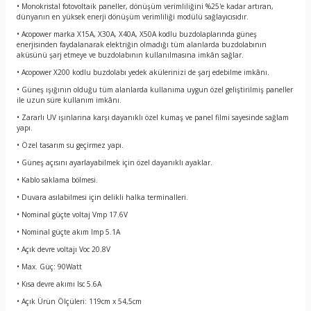
• Monokristal fotovoltaik paneller, dönüşüm verimliliğini %25'e kadar artıran,
dünyanın en yüksek enerji dönüşüm verimliliği modülü sağlayıcısıdır.
• Acopower marka X15A, X30A, X40A, X50A kodlu buzdolaplarında güneş
enerjisinden faydalanarak elektriğin olmadığı tüm alanlarda buzdolabının
aküsünü şarj etmeye ve buzdolabının kullanılmasına imkân sağlar.
• Acopower X200 kodlu buzdolabı yedek akülerinizi de şarj edebilme imkânı.
• Güneş ışığının olduğu tüm alanlarda kullanıma uygun özel geliştirilmiş paneller
ile uzun süre kullanım imkânı.
• Zararlı UV ışınlarına karşı dayanıklı özel kumaş ve panel filmi sayesinde sağlam
yapı.
• Özel tasarım su geçirmez yapı.
• Güneş açısını ayarlayabilmek için özel dayanıklı ayaklar.
• Kablo saklama bölmesi.
• Duvara asılabilmesi için delikli halka terminalleri.
• Nominal güçte voltaj Vmp 17.6V
• Nominal güçte akım Imp 5.1A
• Açık devre voltajı Voc 20.8V
• Max. Güç: 90Watt
• Kısa devre akımı Isc 5.6A
• Açık Ürün Ölçüleri: 119cm x 54,5cm