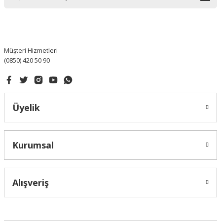
Ürün bilgilerinde hatalar bulunuyor.
Ürün fiyatı diğer sitelerden daha pahalı.
Bu ürüne benzer farklı alternatifler olmalı.
Müşteri Hizmetleri
(0850) 420 50 90
Gönder
Üyelik
Kurumsal
Alışveriş