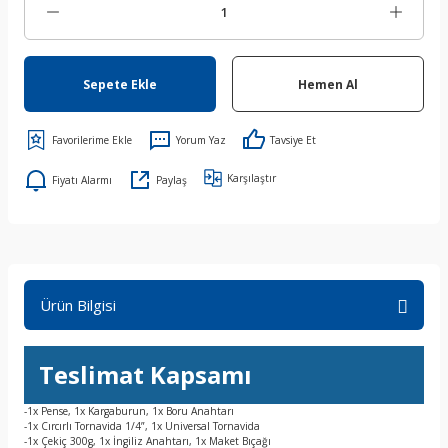
Sepete Ekle
Hemen Al
Yorum Yaz
Tavsiye Et
Karşılaştır
Fiyatı Alarmı
Paylaş
Ürün Bilgisi
Teslimat Kapsamı
-1x Pense, 1x Kargaburun, 1x Boru Anahtarı
-1x Cırcırlı Tornavida 1/4”, 1x Universal Tornavida
-1x Çekiç 300g, 1x İngiliz Anahtarı, 1x Maket Bıçağı