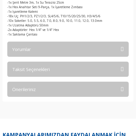
-1x Şerit Metre 3m, 1x Su Terazisi 25cm
-1x Hex Anahtar Seti 9-Parça, 1x İşaretleme Zımbası
-1x İşaretleme Kalemi
-18x Uç: PH1/2/3, PZ1/2/3, SL4/5/6, T10/15/20/25/30, H3/4/5/6
-10x Soketler: 5.0, 5.5, 6.0, 7.0, 8.0, 9.0, 10.0, 11.0, 12.0, 13.0mm
-1x Uzatma Adaptörü 50mm
-2x Adaptörler: Hex 1/4” ve 1/4” Hex
-1x Saklama Çantası
Yorumlar
Taksit Seçenekleri
Bu ürüne ilk yorumu siz yapın!
Önerileriniz
Yorum Yaz
Bu ürünün fiyat bilgisi, resim, ürün açıklamalarında ve diğer
konularda yetersiz gördüğünüz noktaları öneri formunu
kullanarak tarafımıza iletebilirsiniz.
Görüş ve önerileriniz için teşekkür ederiz.
KAMPANYALARIMIZDAN FAYDALANMAK İÇİN