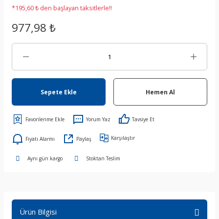
*195,60 ₺ den başlayan taksitlerle!!
977,98 ₺
Sepete Ekle
Hemen Al
Yorum Yaz
Tavsiye Et
Karşılaştır
Fiyatı Alarmı
Paylaş
Aynı gün kargo
Stoktan Teslim
Ürün Bilgisi