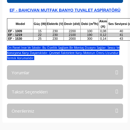
EF - BAHÇIVAN MUTFAK BANYO TUVALET ASPİRATÖRÜ
Akım
3
Model
Güç (W)
Elektrik (V)
Devir (d/d)
Debi (m
/h)
Ses Seviyesi (
(A)
EF - 1009
15
230
2200
100
0,08
40
EF - 1219
22
230
2100
190
0,12
41
EF - 1530
25
230
2000
300
0,14
43
Ön Panel Ince Ve Sıkıdır. Bu Özellik Sağlam Bir Montaj Dizaynı Sağlar. Sessiz Ve
Korozyona Karşı Dayanıklıdır. Çevresel Faktörlere Karşı Motorun Ömrü Uzundur.
Termik Korumalıdır.
Yorumlar
Taksit Seçenekleri
Bu ürüne ilk yorumu siz yapın!
Önerileriniz
Yorum Yaz
Bu ürünün fiyat bilgisi, resim, ürün açıklamalarında ve diğer