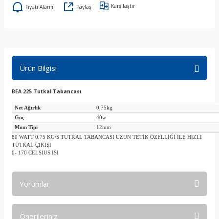
Karşılaştır
Fiyatı Alarmı
Paylaş
Ürün Bilgisi
BEA 225 Tutkal Tabancası
Net Ağırlık
0,75kg
Güç
40w
Mum Tipi
12mm
80 WATT 0.75 KG/S TUTKAL TABANCASI UZUN TETİK ÖZELLİĞİ İLE HIZLI
TUTKAL ÇIKIŞI
0- 170 CELSIUS ISI
Yorumlar
Önerileriniz