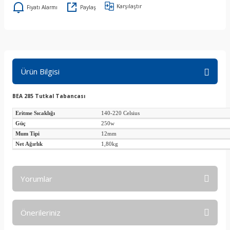
Karşılaştır
Fiyatı Alarmı
Paylaş
Ürün Bilgisi
BEA 285 Tutkal Tabancası
Eritme Sıcaklığı
140-220 Celsius
Güç
250w
Mum Tipi
12mm
Net Ağırlık
1,80kg
Yorumlar
Önerileriniz
Bu ürüne ilk yorumu siz yapın!