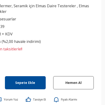
ermer, Seramik için Elmas Daire Testereler
,
Elmas
skler
sesuarlar
639
R + KDV
₺ (%2,00 havale indirimi)
 taksitlerle!!
Sepete Ekle
Hemen Al
Yorum Yaz
Tavsiye Et
Fiyatı Alarmı