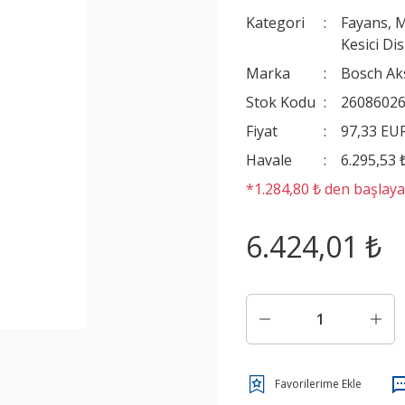
Kategori
Fayans, M
Kesici Di
Marka
Bosch Ak
Stok Kodu
2608602
Fiyat
97,33 EU
Havale
6.295,53 
*1.284,80 ₺ den başlayan
6.424,01 ₺