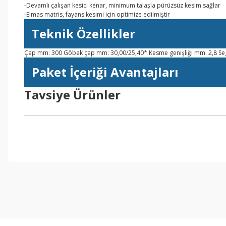
-Devamlı çalışan kesici kenar, minimum talaşla pürüzsüz kesim sağlar
-Elmas matris, fayans kesimi için optimize edilmiştir
Teknik Özellikler
Çap mm: 300 Göbek çap mm: 30,00/25,40* Kesme genişliği mm: 2,8 Se
Paket İçeriği Avantajları
Tavsiye Ürünler
Bu ürünün fiyat bilgisi, resim, ürün açıklamalarında ve diğer konul
Görüş ve önerileriniz için teşekkür ederiz.
Ürün resmi kalitesiz, bozuk veya görüntülenemiyor.
Ürün açıklamasında eksik bilgiler bulunuyor.
Ürün bilgilerinde hatalar bulunuyor.
Ürün fiyatı diğer sitelerden daha pahalı.
Bu ürüne benzer farklı alternatifler olmalı.