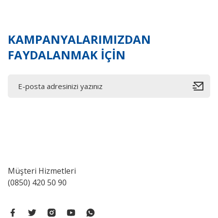
KAMPANYALARIMIZDAN
FAYDALANMAK İÇİN
Bosch Aksesuarlar
Bosch - Best Serisi Seramik İçin, Elmas Kesme Dis
Müşteri Hizmetleri
(0850) 420 50 90
0,00 ₺