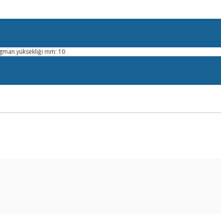
gman yüksekliği mm: 10
arda yetersiz gördüğünüz noktaları öneri formunu kullanarak tarafımıza ilet
Bu ürüne ilk yorumu siz yapın!
Yorum Yaz