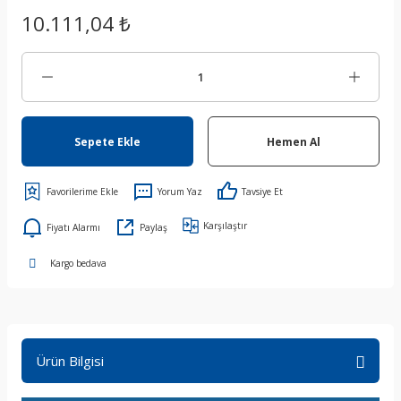
10.111,04 ₺
Sepete Ekle
Hemen Al
Yorum Yaz
Tavsiye Et
Karşılaştır
Fiyatı Alarmı
Paylaş
Kargo bedava
Ürün Bilgisi