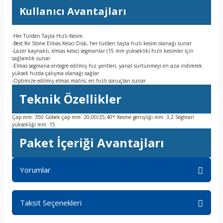
Kullanıcı Avantajları
-Her Türden Taşta Hızlı Kesim
-Best for Stone Elmas Kesici Disk, her türden taşta hızlı kesim olanağı sunar
-Lazer kaynaklı, elmas kesici segmanlar (15 mm yükseklik) hızlı kesimler için
sağlamlık sunar
-Elmas segmana entegre edilmiş hız şeritleri, yanal sürtünmeyi en aza indirerek
yüksek hızda çalışma olanağı sağlar
-Optimize edilmiş elmas matris, en hızlı sonuçları sunar
Teknik Özellikler
Çap mm: 350 Göbek çap mm: 20,00/25,40* Kesme genişliği mm: 3,2 Segman
yüksekliği mm: 15
Paket İçeriği Avantajları
Yorumlar
Taksit Seçenekleri
Bu ürüne ilk yorumu siz yapın!