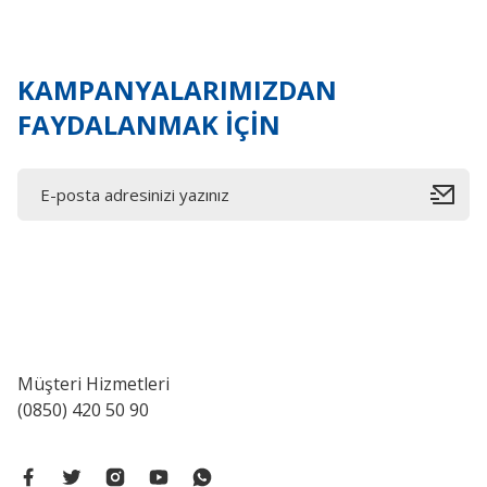
KAMPANYALARIMIZDAN
FAYDALANMAK İÇİN
Bosch Aksesuarlar
Bosch - Best Serisi Seramik İçin, Elmas Kesme Dis
Müşteri Hizmetleri
(0850) 420 50 90
0,00 ₺