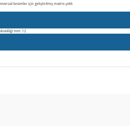
versal kesimler için geliştirilmiş matris şekli
ksekliği mm: 12
arda yetersiz gördüğünüz noktaları öneri formunu kullanarak tarafımıza ilet
Bu ürüne ilk yorumu siz yapın!
Yorum Yaz