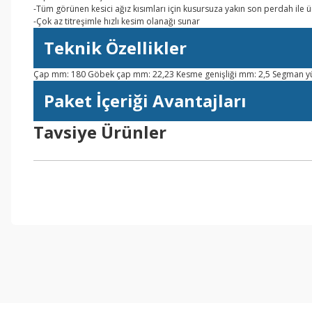
-Tüm görünen kesici ağız kısımları için kusursuza yakın son perdah ile üni
-Çok az titreşimle hızlı kesim olanağı sunar
Teknik Özellikler
Çap mm: 180 Göbek çap mm: 22,23 Kesme genişliği mm: 2,5 Segman yü
Paket İçeriği Avantajları
Tavsiye Ürünler
Bu ürünün fiyat bilgisi, resim, ürün açıklamalarında ve diğer konul
Görüş ve önerileriniz için teşekkür ederiz.
Ürün resmi kalitesiz, bozuk veya görüntülenemiyor.
Ürün açıklamasında eksik bilgiler bulunuyor.
Ürün bilgilerinde hatalar bulunuyor.
Ürün fiyatı diğer sitelerden daha pahalı.
Bu ürüne benzer farklı alternatifler olmalı.