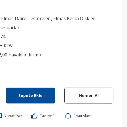
 Elmas Daire Testereler
,
Elmas Kesici Diskler
sesuarlar
674
 + KDV
2,00 havale indirimi)
Sepete Ekle
Hemen Al
Yorum Yaz
Tavsiye Et
Fiyatı Alarmı