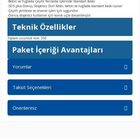
-Beton ve Tuğlada Çeşitli Yenileme İşlerinde Standart Keski
-SDS plus Dönüş Stopersiz Sivri Keski, beton ve tuğlada standart keski sunar
-Çeşitli yenileme ve onarım işleri için uygundur
-Dönüş stopersiz kullanım için konik uçla donatılmıştır
Teknik Özellikler
Toplam uzunluk mm: 250
Paket İçeriği Avantajları
Yorumlar
Taksit Seçenekleri
Bu ürüne ilk yorumu siz yapın!
Önerileriniz
Yorum Yaz
Bu ürünün fiyat bilgisi, resim, ürün açıklamalarında ve diğer
konularda yetersiz gördüğünüz noktaları öneri formunu
kullanarak tarafımıza iletebilirsiniz.