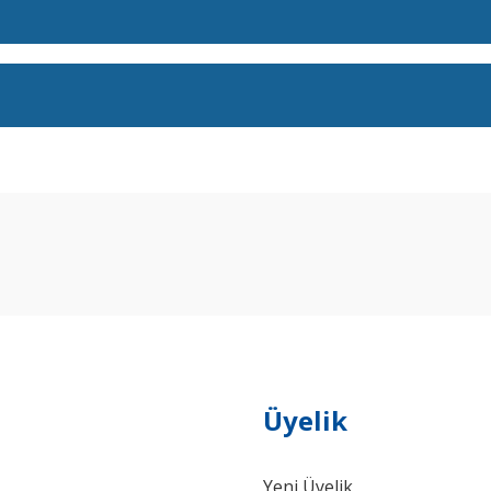
arda yetersiz gördüğünüz noktaları öneri formunu kullanarak tarafımıza ilet
Bu ürüne ilk yorumu siz yapın!
Yorum Yaz
Üyelik
Yeni Üyelik