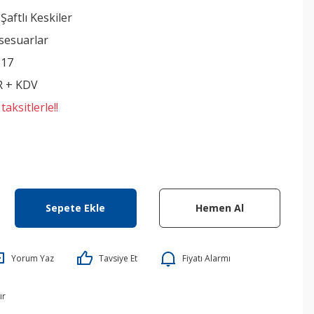
Şaftlı Keskiler
sesuarlar
517
R + KDV
aksitlerle!!
Sepete Ekle
Hemen Al
Yorum Yaz
Tavsiye Et
Fiyatı Alarmı
ır