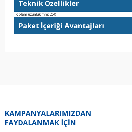
Teknik Özellikler
Toplam uzunluk mm: 250
Paket İçeriği Avantajları
Bu ürünün fiyat bilgisi, resim, ürün açıklamalarında ve diğer konul
Görüş ve önerileriniz için teşekkür ederiz.
Ürün resmi kalitesiz, bozuk veya görüntülenemiyor.
Ürün açıklamasında eksik bilgiler bulunuyor.
Ürün bilgilerinde hatalar bulunuyor.
Ürün fiyatı diğer sitelerden daha pahalı.
Bu ürüne benzer farklı alternatifler olmalı.
KAMPANYALARIMIZDAN
FAYDALANMAK İÇİN