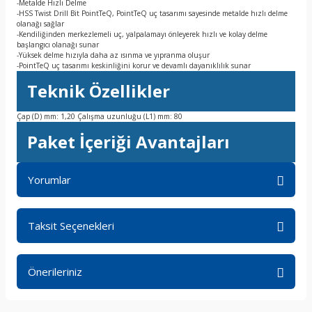
-Metalde Hızlı Delme
-HSS Twist Drill Bit PointTeQ, PointTeQ uç tasarımı sayesinde metalde hızlı delme
olanağı sağlar
-Kendiliğinden merkezlemeli uç, yalpalamayı önleyerek hızlı ve kolay delme
başlangıcı olanağı sunar
-Yüksek delme hızıyla daha az ısınma ve yıpranma oluşur
-PointTeQ uç tasarımı keskinliğini korur ve devamlı dayanıklılık sunar
Teknik Özellikler
Çap (D) mm: 1,20 Çalışma uzunluğu (L1) mm: 80
Paket İçeriği Avantajları
Yorumlar
Taksit Seçenekleri
Bu ürüne ilk yorumu siz yapın!
Önerileriniz
Yorum Yaz
Bu ürünün fiyat bilgisi, resim, ürün açıklamalarında ve diğer