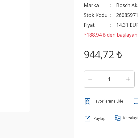
Marka
Bosch Ak
Stok Kodu
2608597
Fiyat
14,31 EU
*188,94 ₺ den başlayan t
944,72 ₺
Karşılaşt
Paylaş