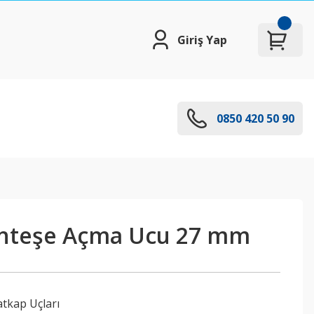
Giriş Yap
0850 420 50 90
enteşe Açma Ucu 27 mm
tkap Uçları