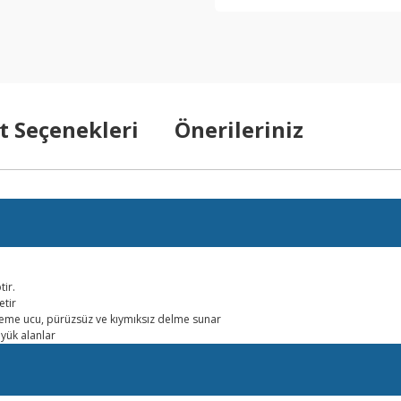
t Seçenekleri
Önerileriniz
ir.
etir
kezleme ucu, pürüzsüz ve kıymıksız delme sunar
üyük alanlar