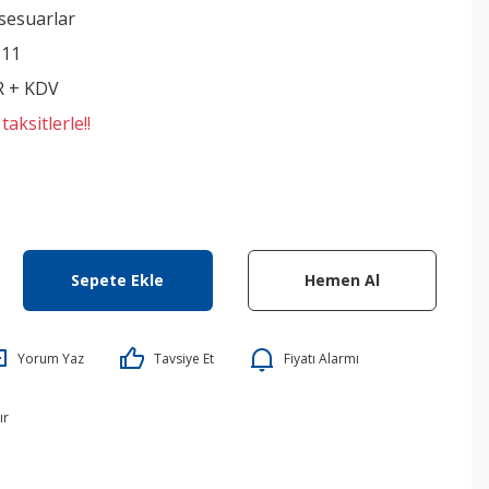
sesuarlar
111
R + KDV
aksitlerle!!
Sepete Ekle
Hemen Al
Yorum Yaz
Tavsiye Et
Fiyatı Alarmı
ır