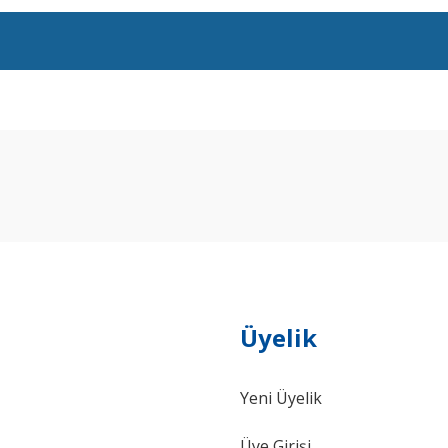
arda yetersiz gördüğünüz noktaları öneri formunu kullanarak tarafımıza ilet
Bu ürüne ilk yorumu siz yapın!
Yorum Yaz
Üyelik
Yeni Üyelik
Gönder
Üye Girişi