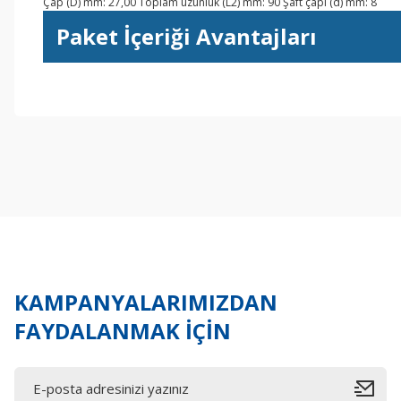
Çap (D) mm: 27,00 Toplam uzunluk (L2) mm: 90 Şaft çapı (d) mm: 8
Paket İçeriği Avantajları
Bu ürünün fiyat bilgisi, resim, ürün açıklamalarında ve diğer konul
Görüş ve önerileriniz için teşekkür ederiz.
Ürün resmi kalitesiz, bozuk veya görüntülenemiyor.
Ürün açıklamasında eksik bilgiler bulunuyor.
Ürün bilgilerinde hatalar bulunuyor.
Ürün fiyatı diğer sitelerden daha pahalı.
Bu ürüne benzer farklı alternatifler olmalı.
KAMPANYALARIMIZDAN
FAYDALANMAK İÇİN