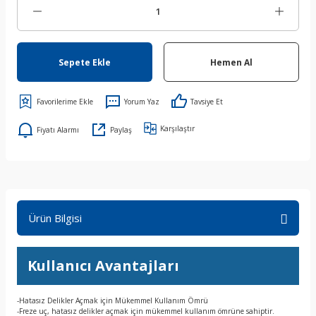
Sepete Ekle
Hemen Al
Yorum Yaz
Tavsiye Et
Karşılaştır
Fiyatı Alarmı
Paylaş
Ürün Bilgisi
Kullanıcı Avantajları
-Hatasız Delikler Açmak için Mükemmel Kullanım Ömrü
-Freze uç, hatasız delikler açmak için mükemmel kullanım ömrüne sahiptir.