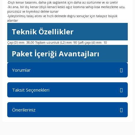
-Dişli kenar tasarımı, daha çok sağlamlık için daha az sürtünme ve ısı üretir
-İki ana, bir dış kenar (dişli kenar) kesici ağız kısmına sahip kısa merkezleme ucu,
pürüzsüz ve kıymıksız delme sunar
-İyileştirilmiş talaş atımı ve hızlı delmede doğru sonuçlar için talaşsız büyük
alanlar
Teknik Özellikler
Çap (D) mm: 38,00 Toplam uzunluk (L2) mm: 90 Şaft çapı (d) mm: 10
Paket İçeriği Avantajları
Yorumlar
Taksit Seçenekleri
Bu ürüne ilk yorumu siz yapın!
Önerileriniz
Yorum Yaz
Bu ürünün fiyat bilgisi, resim, ürün açıklamalarında ve diğer
konularda yetersiz gördüğünüz noktaları öneri formunu