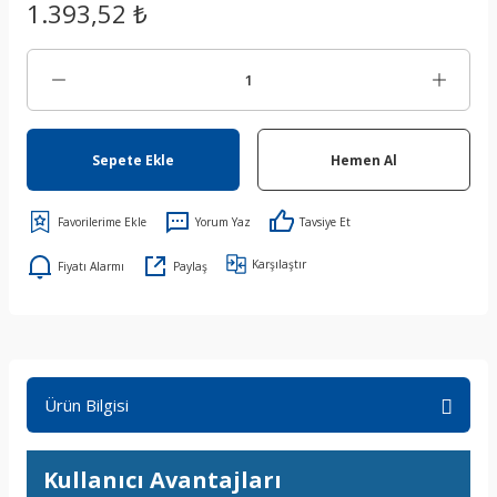
1.393,52 ₺
Sepete Ekle
Hemen Al
Yorum Yaz
Tavsiye Et
Karşılaştır
Fiyatı Alarmı
Paylaş
Ürün Bilgisi
Kullanıcı Avantajları