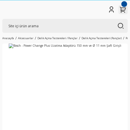
Anasayfa
Aksesuarlar
Delik Açma Testereleri / Pançlar
Delik Açma Testereleri (Pançlar)
Pow