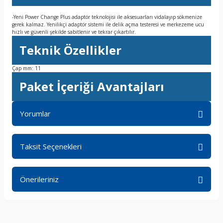
-Yeni Power Change Plus adaptör teknolojisi ile aksesuarları vidalayıp sökmenize
gerek kalmaz. Yenilikçi adaptör sistemi ile delik açma testeresi ve merkezeme ucu
hızlı ve güvenli şekilde sabitlenir ve tekrar çıkartılır.
Teknik Özellikler
Çap mm: 11
Paket İçeriği Avantajları
Yorumlar
Taksit Seçenekleri
Bu ürüne ilk yorumu siz yapın!
Önerileriniz
Yorum Yaz
Bu ürünün fiyat bilgisi, resim, ürün açıklamalarında ve diğer
konularda yetersiz gördüğünüz noktaları öneri formunu