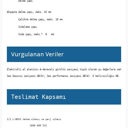
	Delme çapı 
Ahşapta delme çapı, maks. 32 mm 
	Çelikte delme çapı, maks. 10 mm 
	Vidalama çapı 
	Vida çapı, maks.*  8   mm  
Vurgulanan Veriler
Elektrikli el aletinin A-dereceli gürültü seviyesi tipik olarak şu değerlere sahipti
Ses basıncı seviyesi dB(A); Ses performansı seviyesi dB(A). K belirsizliği= dB.
Teslimat Kapsamı
1/2 L-BOXX takma cihazı ve şarj cihazı 
		1600 A00 2V2