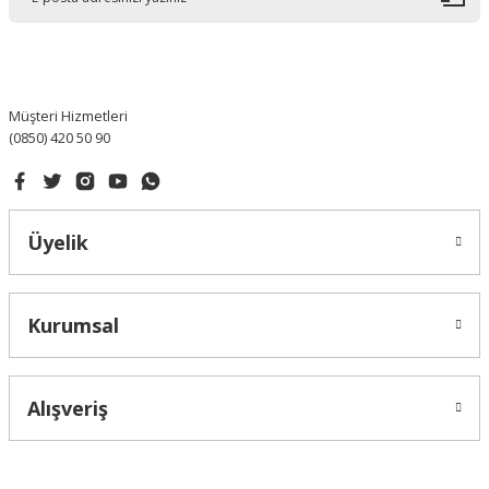
Ürün bilgilerinde hatalar bulunuyor.
Ürün fiyatı diğer sitelerden daha pahalı.
Bu ürüne benzer farklı alternatifler olmalı.
Müşteri Hizmetleri
(0850) 420 50 90
Gönder
Üyelik
Kurumsal
Alışveriş