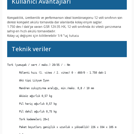
Kullanıcı Avantajları
Kompaktlık, üretkenlik ve performansın ideal kombinasyonu 12 volt sınıfının son
derece kompakt akülü tornavida dar alanlarda kolay erişim sağlar.
1.750 dev / dak'ya varan GSR 12V-35 HX, 12 volt sınıfında iki vitesli şanzımana
sahip en hızlı akülü tornavidadır.
Kolay uç değişimi için kilitlenebilir 1/4 "uç tutucu
Teknik veriler
Tork (yumuşak / sert / maks.) 20/35 / - Nm 
	Rölanti hızı (1. vites / 2. vites) 0 - 460/0 - 1.750 dak-1 
	Akü tipi Lityum İyon 
	Mandren sıkıştırma aralığı, min./maks. 0,8 / 10 mm 
	Aküsüz ağırlık 0,57 kg 
	Pil hariç ağırlık 0,57 kg 
	Pil dahil ağırlık 0,75 kg 
	Tork kademeleri 20+1 
	Paket boyutları genişlik x uzunluk x yükseklik) 226 x 334 x 105 m 