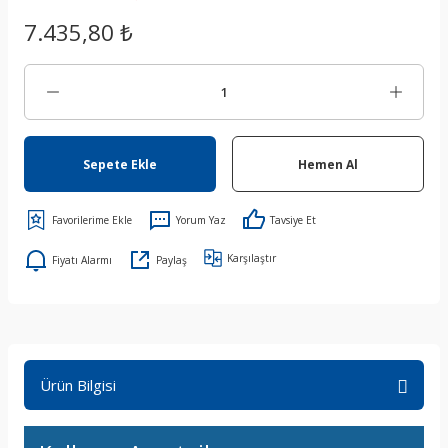
7.435,80 ₺
Sepete Ekle
Hemen Al
Yorum Yaz
Tavsiye Et
Karşılaştır
Fiyatı Alarmı
Paylaş
Ürün Bilgisi