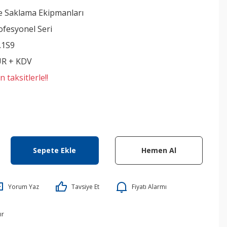
e Saklama Ekipmanları
ofesyonel Seri
.1S9
UR + KDV
 taksitlerle!!
Sepete Ekle
Hemen Al
Yorum Yaz
Tavsiye Et
Fiyatı Alarmı
ır