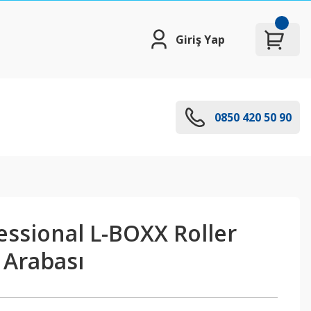
Giriş Yap
0850 420 50 90
essional L-BOXX Roller
 Arabası