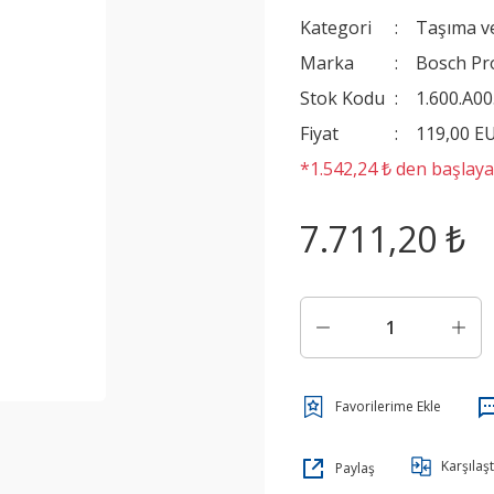
Kategori
Taşıma v
Marka
Bosch Pr
Stok Kodu
1.600.A00
Fiyat
119,00 E
*1.542,24 ₺ den başlayan
7.711,20 ₺
Karşılaşt
Paylaş