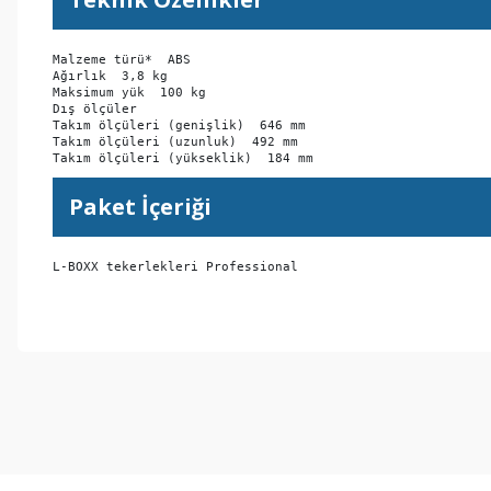
Malzeme türü*  ABS

Ağırlık  3,8 kg

Maksimum yük  100 kg

Dış ölçüler

Takım ölçüleri (genişlik)  646 mm

Takım ölçüleri (uzunluk)  492 mm

Takım ölçüleri (yükseklik)  184 mm
Paket İçeriği
L-BOXX tekerlekleri Professional
Bu ürünün fiyat bilgisi, resim, ürün açıklamalarında ve diğer konul
Görüş ve önerileriniz için teşekkür ederiz.
Ürün resmi kalitesiz, bozuk veya görüntülenemiyor.
Ürün açıklamasında eksik bilgiler bulunuyor.
Ürün bilgilerinde hatalar bulunuyor.