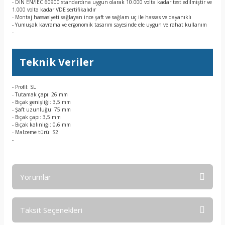
- DIN EN/IEC 60900 standardına uygun olarak 10.000 volta kadar test edilmiştir ve
1.000 volta kadar VDE sertifikalıdır
- Montaj hassasiyeti sağlayan ince şaft ve sağlam uç ile hassas ve dayanıklı
- Yumuşak kavrama ve ergonomik tasarım sayesinde ele uygun ve rahat kullanım
-
Teknik Veriler
- Profil: SL
- Tutamak çapı: 26 mm
- Bıçak genişliği: 3,5 mm
- Şaft uzunluğu: 75 mm
- Bıçak çapı: 3,5 mm
- Bıçak kalınlığı: 0,6 mm
- Malzeme türü: S2
-
Yorumlar
Taksit Seçenekleri
Bu ürüne ilk yorumu siz yapın!