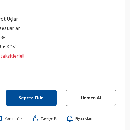
ot Uçlar
sesuarlar
738
R + KDV
aksitlerle!!
Sepete Ekle
Hemen Al
Yorum Yaz
Tavsiye Et
Fiyatı Alarmı