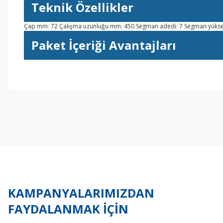
Teknik Özellikler
Çap mm: 72 Çalışma uzunluğu mm: 450 Segman adedi: 7 Segman yüksek
Paket İçeriği Avantajları
Bu ürünün fiyat bilgisi, resim, ürün açıklamalarında ve diğer konul
Görüş ve önerileriniz için teşekkür ederiz.
Ürün resmi kalitesiz, bozuk veya görüntülenemiyor.
Ürün açıklamasında eksik bilgiler bulunuyor.
Ürün bilgilerinde hatalar bulunuyor.
Ürün fiyatı diğer sitelerden daha pahalı.
Bu ürüne benzer farklı alternatifler olmalı.
KAMPANYALARIMIZDAN
FAYDALANMAK İÇİN