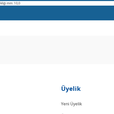
liği mm: 10,0
arda yetersiz gördüğünüz noktaları öneri formunu kullanarak tarafımıza ilet
Bu ürüne ilk yorumu siz yapın!
Yorum Yaz
Üyelik
Yeni Üyelik
Gönder