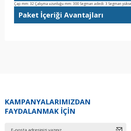
Çap mm: 32 Çalışma uzunluğu mm: 300 Segman adedi: 3 Segman yüksek
Paket İçeriği Avantajları
Bu ürünün fiyat bilgisi, resim, ürün açıklamalarında ve diğer konul
Görüş ve önerileriniz için teşekkür ederiz.
Ürün resmi kalitesiz, bozuk veya görüntülenemiyor.
Ürün açıklamasında eksik bilgiler bulunuyor.
Ürün bilgilerinde hatalar bulunuyor.
Ürün fiyatı diğer sitelerden daha pahalı.
Bu ürüne benzer farklı alternatifler olmalı.
KAMPANYALARIMIZDAN
FAYDALANMAK İÇİN