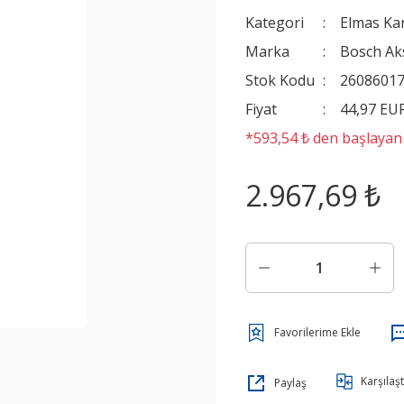
Kategori
Elmas Kar
Marka
Bosch Ak
Stok Kodu
2608601
Fiyat
44,97 EU
*593,54 ₺ den başlayan t
2.967,69 ₺
Karşılaşt
Paylaş