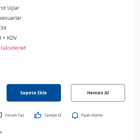
ot Uçlar
sesuarlar
734
R + KDV
aksitlerle!!
Sepete Ekle
Hemen Al
Yorum Yaz
Tavsiye Et
Fiyatı Alarmı
ır