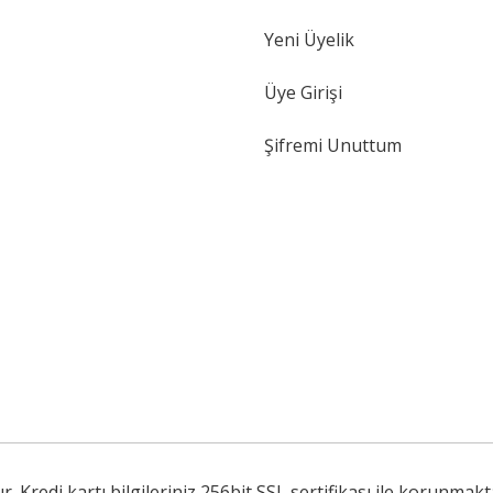
Yeni Üyelik
Gönder
Üye Girişi
Şifremi Unuttum
Kredi kartı bilgileriniz 256bit SSL sertifikası ile korunmakt