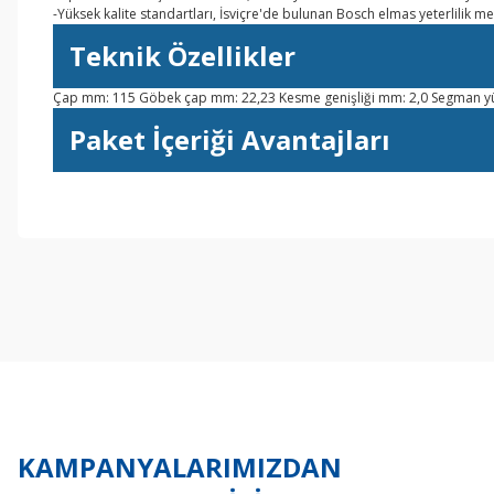
-Yüksek kalite standartları, İsviçre'de bulunan Bosch elmas yeterlilik m
Teknik Özellikler
Çap mm: 115 Göbek çap mm: 22,23 Kesme genişliği mm: 2,0 Segman yü
Paket İçeriği Avantajları
Bu ürünün fiyat bilgisi, resim, ürün açıklamalarında ve diğer konul
Görüş ve önerileriniz için teşekkür ederiz.
Ürün resmi kalitesiz, bozuk veya görüntülenemiyor.
Ürün açıklamasında eksik bilgiler bulunuyor.
Ürün bilgilerinde hatalar bulunuyor.
Ürün fiyatı diğer sitelerden daha pahalı.
Bu ürüne benzer farklı alternatifler olmalı.
KAMPANYALARIMIZDAN