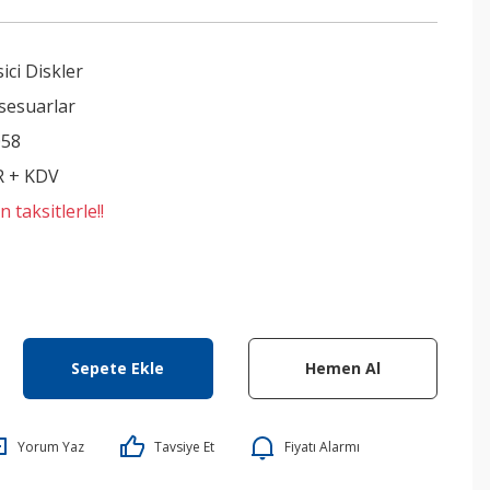
ici Diskler
sesuarlar
058
R + KDV
 taksitlerle!!
Sepete Ekle
Hemen Al
Yorum Yaz
Tavsiye Et
Fiyatı Alarmı