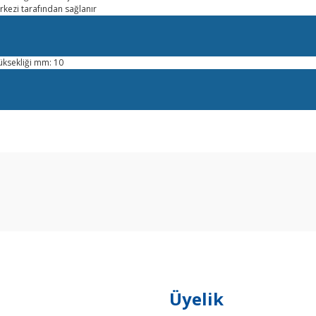
erkezi tarafından sağlanır
ksekliği mm: 10
arda yetersiz gördüğünüz noktaları öneri formunu kullanarak tarafımıza ilet
Bu ürüne ilk yorumu siz yapın!
Yorum Yaz
Üyelik