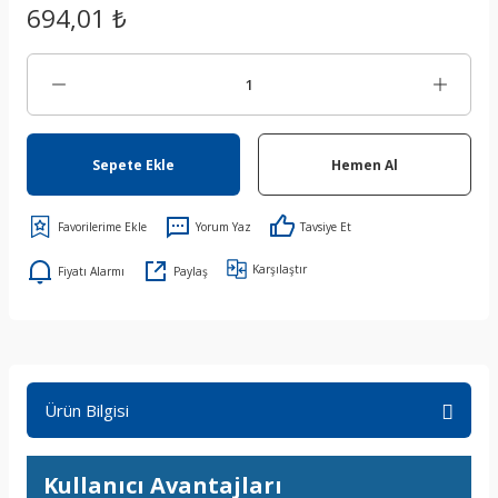
694,01 ₺
Sepete Ekle
Hemen Al
Yorum Yaz
Tavsiye Et
Karşılaştır
Fiyatı Alarmı
Paylaş
Ürün Bilgisi
Kullanıcı Avantajları