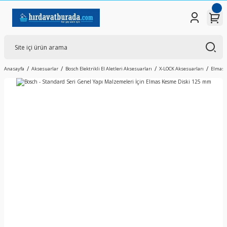
Anasayfa
Aksesuarlar
Bosch Elektrikli El Aletleri Aksesuarları
X-LOCK Aksesuarları
Elmas K