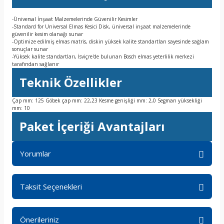
-Üniversal İnşaat Malzemelerinde Güvenilir Kesimler
-Standard for Universal Elmas Kesici Disk, üniversal inşaat malzemelerinde
güvenilir kesim olanağı sunar
-Optimize edilmiş elmas matris, diskin yüksek kalite standartları sayesinde sağlam
sonuçlar sunar
-Yüksek kalite standartları, İsviçre'de bulunan Bosch elmas yeterlilik merkezi
tarafından sağlanır
Teknik Özellikler
Çap mm: 125 Göbek çap mm: 22,23 Kesme genişliği mm: 2,0 Segman yüksekliği
mm: 10
Paket İçeriği Avantajları
Yorumlar
Taksit Seçenekleri
Bu ürüne ilk yorumu siz yapın!
Önerileriniz