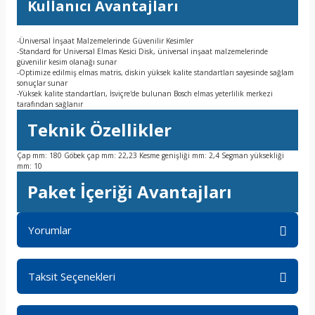
Kullanıcı Avantajları
-Üniversal İnşaat Malzemelerinde Güvenilir Kesimler
-Standard for Universal Elmas Kesici Disk, üniversal inşaat malzemelerinde
güvenilir kesim olanağı sunar
-Optimize edilmiş elmas matris, diskin yüksek kalite standartları sayesinde sağlam
sonuçlar sunar
-Yüksek kalite standartları, İsviçre'de bulunan Bosch elmas yeterlilik merkezi
tarafından sağlanır
Teknik Özellikler
Çap mm: 180 Göbek çap mm: 22,23 Kesme genişliği mm: 2,4 Segman yüksekliği
mm: 10
Paket İçeriği Avantajları
Yorumlar
Taksit Seçenekleri
Bu ürüne ilk yorumu siz yapın!