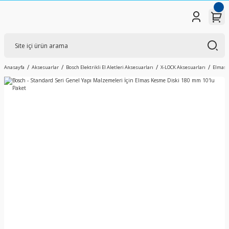
Anasayfa
Aksesuarlar
Bosch Elektrikli El Aletleri Aksesuarları
X-LOCK Aksesuarları
Elmas K