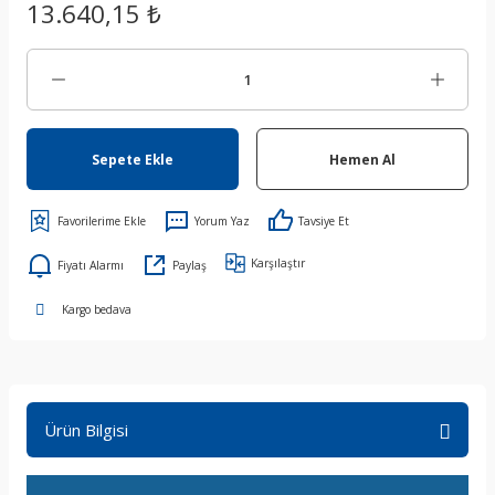
13.640,15 ₺
Sepete Ekle
Hemen Al
Yorum Yaz
Tavsiye Et
Karşılaştır
Fiyatı Alarmı
Paylaş
Kargo bedava
Ürün Bilgisi