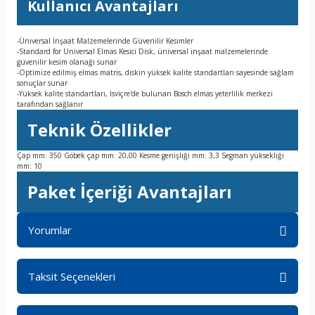
Kullanıcı Avantajları
-Üniversal İnşaat Malzemelerinde Güvenilir Kesimler
-Standard for Universal Elmas Kesici Disk, üniversal inşaat malzemelerinde
güvenilir kesim olanağı sunar
-Optimize edilmiş elmas matris, diskin yüksek kalite standartları sayesinde sağlam
sonuçlar sunar
-Yüksek kalite standartları, İsviçre'de bulunan Bosch elmas yeterlilik merkezi
tarafından sağlanır
Teknik Özellikler
Çap mm: 350 Göbek çap mm: 20,00 Kesme genişliği mm: 3,3 Segman yüksekliği
mm: 10
Paket İçeriği Avantajları
Yorumlar
Taksit Seçenekleri
Bu ürüne ilk yorumu siz yapın!