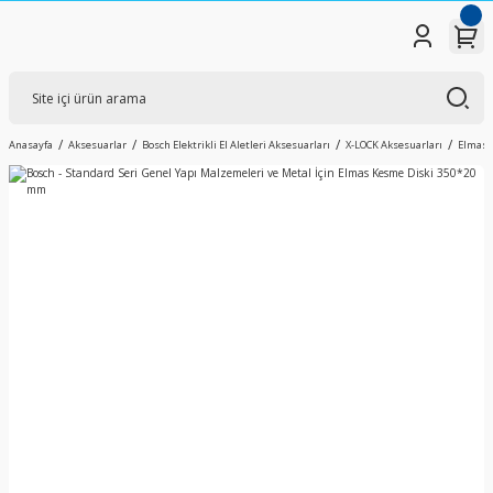
Anasayfa
Aksesuarlar
Bosch Elektrikli El Aletleri Aksesuarları
X-LOCK Aksesuarları
Elmas K