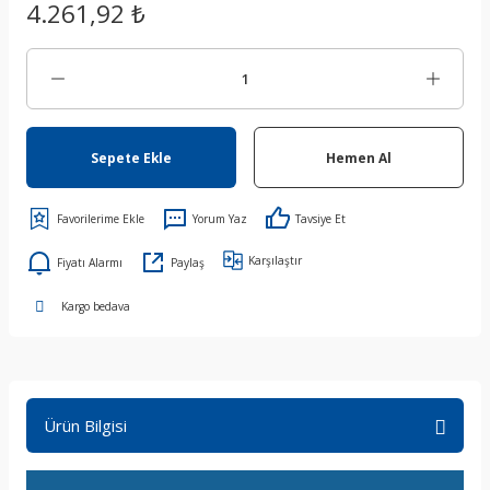
4.261,92 ₺
Sepete Ekle
Hemen Al
Yorum Yaz
Tavsiye Et
Karşılaştır
Fiyatı Alarmı
Paylaş
Kargo bedava
Ürün Bilgisi