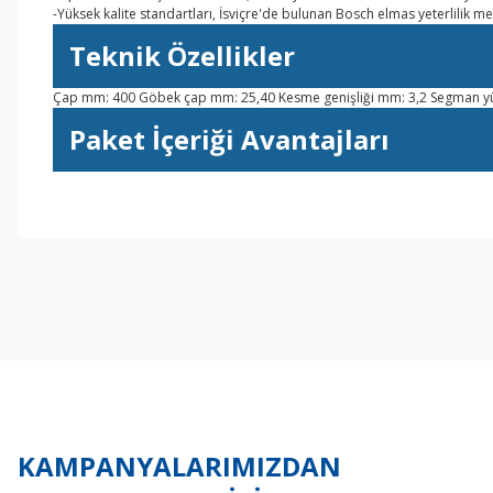
-Yüksek kalite standartları, İsviçre'de bulunan Bosch elmas yeterlilik m
Teknik Özellikler
Çap mm: 400 Göbek çap mm: 25,40 Kesme genişliği mm: 3,2 Segman yü
Paket İçeriği Avantajları
Bu ürünün fiyat bilgisi, resim, ürün açıklamalarında ve diğer konul
Görüş ve önerileriniz için teşekkür ederiz.
Ürün resmi kalitesiz, bozuk veya görüntülenemiyor.
Ürün açıklamasında eksik bilgiler bulunuyor.
Ürün bilgilerinde hatalar bulunuyor.
Ürün fiyatı diğer sitelerden daha pahalı.
Bu ürüne benzer farklı alternatifler olmalı.
KAMPANYALARIMIZDAN