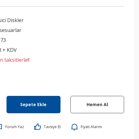
ici Diskler
sesuarlar
073
R + KDV
 taksitlerle!!
Sepete Ekle
Hemen Al
Yorum Yaz
Tavsiye Et
Fiyatı Alarmı