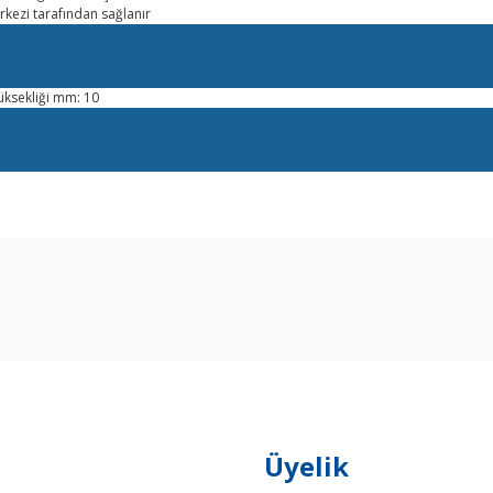
erkezi tarafından sağlanır
ksekliği mm: 10
arda yetersiz gördüğünüz noktaları öneri formunu kullanarak tarafımıza ilet
Bu ürüne ilk yorumu siz yapın!
Yorum Yaz
Üyelik