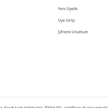
Yeni Üyelik
Gönder
Üye Girişi
Şifremi Unuttum
Kredi kartı bilgileriniz 256bit SSL sertifikası ile korunmakt