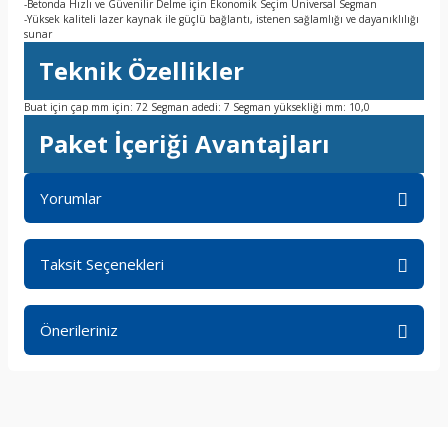
-Betonda Hızlı ve Güvenilir Delme için Ekonomik Seçim Universal Segman
-Yüksek kaliteli lazer kaynak ile güçlü bağlantı, istenen sağlamlığı ve dayanıklılığı
sunar
Teknik Özellikler
Buat için çap mm için: 72 Segman adedi: 7 Segman yüksekliği mm: 10,0
Paket İçeriği Avantajları
Yorumlar
Taksit Seçenekleri
Bu ürüne ilk yorumu siz yapın!
Önerileriniz
Yorum Yaz
Bu ürünün fiyat bilgisi, resim, ürün açıklamalarında ve diğer
konularda yetersiz gördüğünüz noktaları öneri formunu
kullanarak tarafımıza iletebilirsiniz.
Görüş ve önerileriniz için teşekkür ederiz.