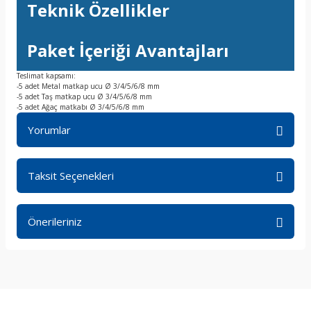
Teknik Özellikler
Paket İçeriği Avantajları
Teslimat kapsamı:
-5 adet Metal matkap ucu Ø 3/4/5/6/8 mm
-5 adet Taş matkap ucu Ø 3/4/5/6/8 mm
-5 adet Ağaç matkabı Ø 3/4/5/6/8 mm
Yorumlar
Taksit Seçenekleri
Bu ürüne ilk yorumu siz yapın!
Önerileriniz
Yorum Yaz
Bu ürünün fiyat bilgisi, resim, ürün açıklamalarında ve diğer
konularda yetersiz gördüğünüz noktaları öneri formunu
kullanarak tarafımıza iletebilirsiniz.
Görüş ve önerileriniz için teşekkür ederiz.