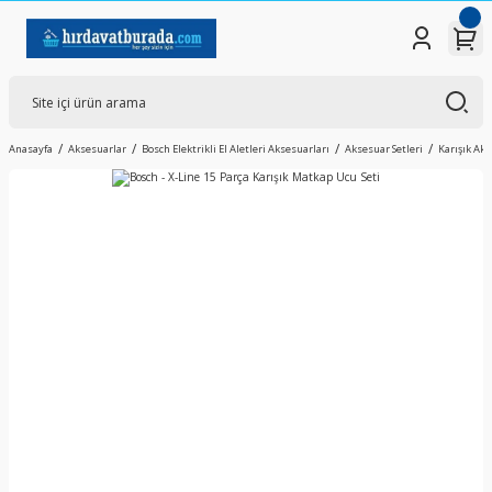
Anasayfa
Aksesuarlar
Bosch Elektrikli El Aletleri Aksesuarları
Aksesuar Setleri
Karışık Aks