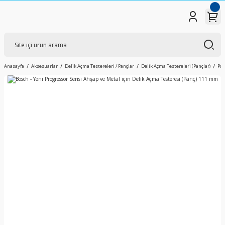
Anasayfa
Aksesuarlar
Delik Açma Testereleri / Pançlar
Delik Açma Testereleri (Pançlar)
Pow