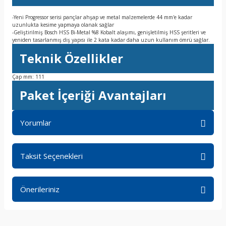
-Yeni Progressor serisi pançlar ahşap ve metal malzemelerde 44 mm'e kadar
uzunlukta kesime yapmaya olanak sağlar
-Geliştirilmiş Bosch HSS Bi-Metal %8 Kobalt alaşımı, genişletilmiş HSS şeritleri ve
yeniden tasarlanmış diş yapısı ile 2 kata kadar daha uzun kullanım ömrü sağlar.
Teknik Özellikler
Çap mm: 111
Paket İçeriği Avantajları
Yorumlar
Taksit Seçenekleri
Bu ürüne ilk yorumu siz yapın!
Önerileriniz
Yorum Yaz
Bu ürünün fiyat bilgisi, resim, ürün açıklamalarında ve diğer
konularda yetersiz gördüğünüz noktaları öneri formunu