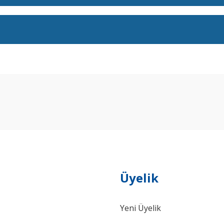
arda yetersiz gördüğünüz noktaları öneri formunu kullanarak tarafımıza ilet
Bu ürüne ilk yorumu siz yapın!
Yorum Yaz
Üyelik
Yeni Üyelik
Gönder