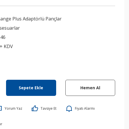
ange Plus Adaptörlü Pançlar
sesuarlar
246
 + KDV
Sepete Ekle
Hemen Al
Yorum Yaz
Tavsiye Et
Fiyatı Alarmı
ır