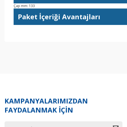
Çap mm: 133
Paket İçeriği Avantajları
Bu ürünün fiyat bilgisi, resim, ürün açıklamalarında ve diğer konul
Görüş ve önerileriniz için teşekkür ederiz.
Ürün resmi kalitesiz, bozuk veya görüntülenemiyor.
Ürün açıklamasında eksik bilgiler bulunuyor.
Ürün bilgilerinde hatalar bulunuyor.
Ürün fiyatı diğer sitelerden daha pahalı.
Bu ürüne benzer farklı alternatifler olmalı.
KAMPANYALARIMIZDAN
FAYDALANMAK İÇİN