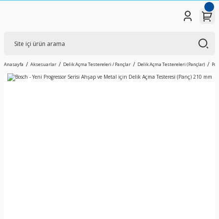
Anasayfa
Aksesuarlar
Delik Açma Testereleri / Pançlar
Delik Açma Testereleri (Pançlar)
Pow