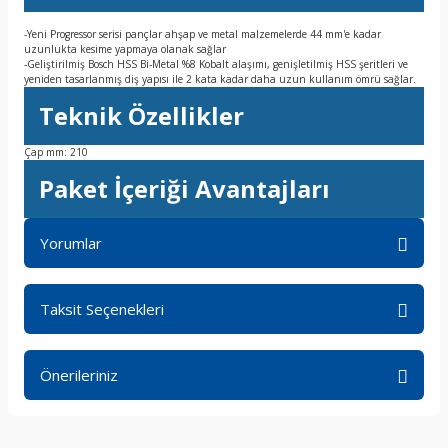
-Yeni Progressor serisi pançlar ahşap ve metal malzemelerde 44 mm'e kadar
uzunlukta kesime yapmaya olanak sağlar
-Geliştirilmiş Bosch HSS Bi-Metal %8 Kobalt alaşımı, genişletilmiş HSS şeritleri ve
yeniden tasarlanmış diş yapısı ile 2 kata kadar daha uzun kullanım ömrü sağlar.
Teknik Özellikler
Çap mm: 210
Paket İçeriği Avantajları
Yorumlar
Taksit Seçenekleri
Bu ürüne ilk yorumu siz yapın!
Önerileriniz
Yorum Yaz
Bu ürünün fiyat bilgisi, resim, ürün açıklamalarında ve diğer
konularda yetersiz gördüğünüz noktaları öneri formunu