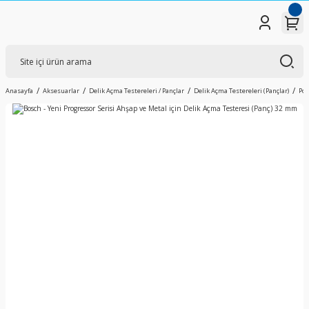
Anasayfa
Aksesuarlar
Delik Açma Testereleri / Pançlar
Delik Açma Testereleri (Pançlar)
Pow