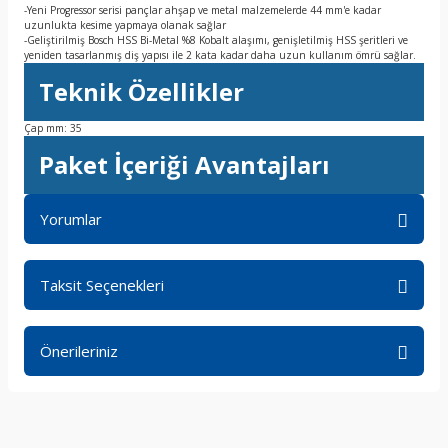
-Yeni Progressor serisi pançlar ahşap ve metal malzemelerde 44 mm'e kadar
uzunlukta kesime yapmaya olanak sağlar
-Geliştirilmiş Bosch HSS Bi-Metal %8 Kobalt alaşımı, genişletilmiş HSS şeritleri ve
yeniden tasarlanmış diş yapısı ile 2 kata kadar daha uzun kullanım ömrü sağlar.
Teknik Özellikler
Çap mm: 35
Paket İçeriği Avantajları
Yorumlar
Taksit Seçenekleri
Bu ürüne ilk yorumu siz yapın!
Önerileriniz
Yorum Yaz
Bu ürünün fiyat bilgisi, resim, ürün açıklamalarında ve diğer
konularda yetersiz gördüğünüz noktaları öneri formunu
kullanarak tarafımıza iletebilirsiniz.