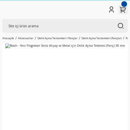
Anasayfa
Aksesuarlar
Delik Açma Testereleri / Pançlar
Delik Açma Testereleri (Pançlar)
Pow