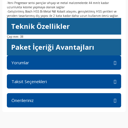
-Yeni Progressor serisi pançlar ahşap ve metal malzemelerde 44 mm'e kadar
uzunlukta kesime yapmaya olanak sağlar
-Geliştirilmiş Bosch HSS Bi-Metal %8 Kobalt alaşımı, genişletilmiş HSS şeritleri ve
yeniden tasarlanmış diş yapısı ile 2 kata kadar daha uzun kullanım ömrü sağlar.
Teknik Özellikler
Çap mm: 38
Paket İçeriği Avantajları
Yorumlar
Taksit Seçenekleri
Bu ürüne ilk yorumu siz yapın!
Önerileriniz
Yorum Yaz
Bu ürünün fiyat bilgisi, resim, ürün açıklamalarında ve diğer
konularda yetersiz gördüğünüz noktaları öneri formunu
kullanarak tarafımıza iletebilirsiniz.