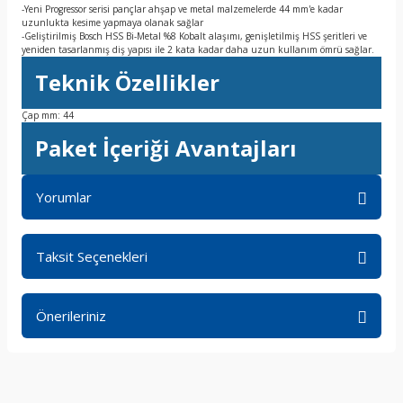
-Yeni Progressor serisi pançlar ahşap ve metal malzemelerde 44 mm'e kadar
uzunlukta kesime yapmaya olanak sağlar
-Geliştirilmiş Bosch HSS Bi-Metal %8 Kobalt alaşımı, genişletilmiş HSS şeritleri ve
yeniden tasarlanmış diş yapısı ile 2 kata kadar daha uzun kullanım ömrü sağlar.
Teknik Özellikler
Çap mm: 44
Paket İçeriği Avantajları
Yorumlar
Taksit Seçenekleri
Bu ürüne ilk yorumu siz yapın!
Önerileriniz
Yorum Yaz
Bu ürünün fiyat bilgisi, resim, ürün açıklamalarında ve diğer
konularda yetersiz gördüğünüz noktaları öneri formunu
kullanarak tarafımıza iletebilirsiniz.