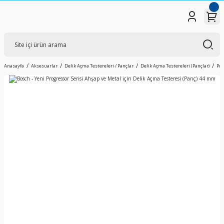
Anasayfa
Aksesuarlar
Delik Açma Testereleri / Pançlar
Delik Açma Testereleri (Pançlar)
Pow