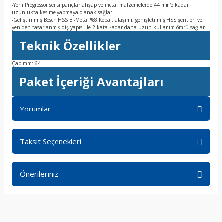
-Yeni Progressor serisi pançlar ahşap ve metal malzemelerde 44 mm'e kadar
uzunlukta kesime yapmaya olanak sağlar
-Geliştirilmiş Bosch HSS Bi-Metal %8 Kobalt alaşımı, genişletilmiş HSS şeritleri ve
yeniden tasarlanmış diş yapısı ile 2 kata kadar daha uzun kullanım ömrü sağlar.
Teknik Özellikler
Çap mm: 64
Paket İçeriği Avantajları
Yorumlar
Taksit Seçenekleri
Bu ürüne ilk yorumu siz yapın!
Önerileriniz
Yorum Yaz
Bu ürünün fiyat bilgisi, resim, ürün açıklamalarında ve diğer
konularda yetersiz gördüğünüz noktaları öneri formunu
kullanarak tarafımıza iletebilirsiniz.