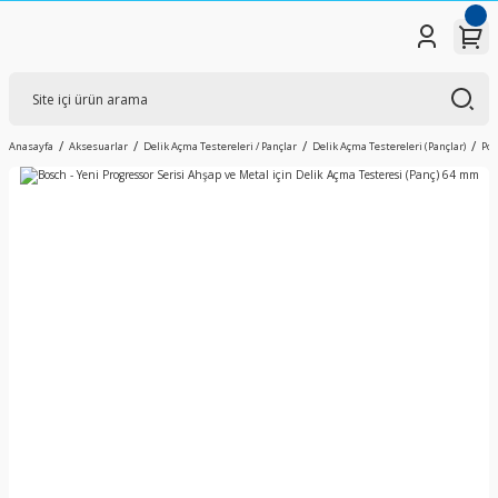
Anasayfa
Aksesuarlar
Delik Açma Testereleri / Pançlar
Delik Açma Testereleri (Pançlar)
Pow