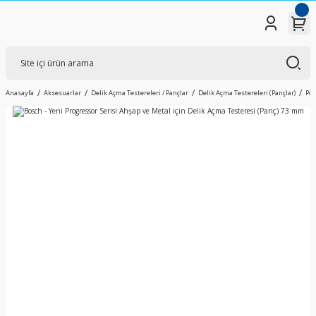
Anasayfa
Aksesuarlar
Delik Açma Testereleri / Pançlar
Delik Açma Testereleri (Pançlar)
Pow