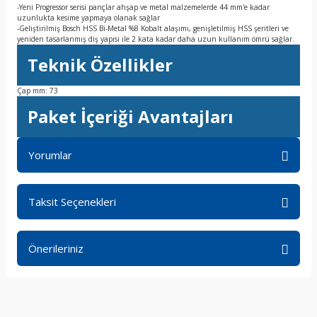
-Yeni Progressor serisi pançlar ahşap ve metal malzemelerde 44 mm'e kadar
uzunlukta kesime yapmaya olanak sağlar
-Geliştirilmiş Bosch HSS Bi-Metal %8 Kobalt alaşımı, genişletilmiş HSS şeritleri ve
yeniden tasarlanmış diş yapısı ile 2 kata kadar daha uzun kullanım ömrü sağlar.
Teknik Özellikler
Çap mm: 73
Paket İçeriği Avantajları
Yorumlar
Taksit Seçenekleri
Bu ürüne ilk yorumu siz yapın!
Önerileriniz
Yorum Yaz
Bu ürünün fiyat bilgisi, resim, ürün açıklamalarında ve diğer
konularda yetersiz gördüğünüz noktaları öneri formunu
kullanarak tarafımıza iletebilirsiniz.