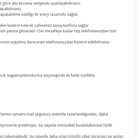
e göre akü koruma seviyesini ayarlayabilirsiniz.
apabilirsiniz.
atabilme özelliği ile enerji tasarrufu sağlar.
inden kontrol ederek zahmetsiz sürüş konforu sağlar.
ınızın yanına gitmeden 15m mesafeye kadar cep telefonunuzdan tüm
ınızın soğutma derecesini telefonunuzdan kontrol edebilirsiniz.
ızlı soğutma/dondurma seçeneğinde iki farklı özellikte
larının tamamı özel soğutucu sistemle tasarlandığından, dijital
resörle üretilmiştir, bu sayede evinizdeki buzdolabından farklı
imsiz çalışmaktadır, bu sayede daha uzun ömürlü zdve sorunsuz ve sessiz