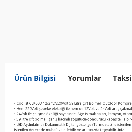
Ürün Bilgisi
Yorumlar
Taksi
• Coolist CLK60D 12/24V/220Volt 59 Litre Çift Bölmeli Outdoor Kompre
• Hem 220Volt şebeke elektriği ile hem de 12Volt ve 24Volt araç çakma
• 24Volt ile çalışma özelliği sayesinde, Ağır iş makinaları, kamyon, oto
• 59 litre çift bölmeli geniş hacimli soğutucu/dondurucu kapasite ile bir
• LED Aydınlatmalı Dokunmatik Dijital gösterge (Termostat) ile istenilen 
istenilen derecede muhafaza edebilir ve aracınızda taşıyabilirsiniz.