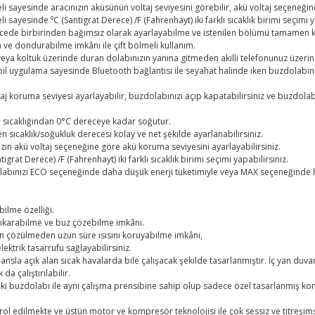
i sayesinde aracınızın aküsünün voltaj seviyesini görebilir, akü voltaj seçeneğin
sayesinde ⁰C (Santigrat Derece) /F (Fahrenhayt) iki farklı sıcaklık birimi seçimi y
ecede birbirinden bağımsız olarak ayarlayabilme ve istenilen bölümü tamamen kap
 ve dondurabilme imkânı ile çift bölmeli kullanım.
a veya koltuk üzerinde duran dolabınızın yanına gitmeden akıllı telefonunuz üzer
il uygulama sayesinde Bluetooth bağlantısı ile seyahat halinde iken buzdolab
 koruma seviyesi ayarlayabilir, buzdolabınızı açıp kapatabilirsiniz ve buzdolab
da sıcaklığından 0°C dereceye kadar soğutur.
en sıcaklık/soğukluk derecesi kolay ve net şekilde ayarlanabilirsiniz.
ızın akü voltaj seçeneğine göre akü koruma seviyesini ayarlayabilirsiniz.
grat Derece) /F (Fahrenhayt) iki farklı sıcaklık birimi seçimi yapabilirsiniz.
dolabınızı ECO seçeneğinde daha düşük enerji tüketimiyle veya MAX seçeneğinde h
ilme özelliği.
çıkarabilme ve buz çözebilme imkânı.
ın çözülmeden uzun süre ısısını koruyabilme imkânı,
ektrik tasarrufu sağlayabilirsiniz.
la açık alan sıcak havalarda bile çalışacak şekilde tasarlanmıştır. İç yan duvar
a çalıştırılabilir.
 buzdolabı ile aynı çalışma prensibine sahip olup sadece özel tasarlanmış komp
rol edilmekte ve üstün motor ve kompresör teknolojisi ile çok sessiz ve titreş