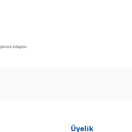
ştürücü Adaptör.
arda yetersiz gördüğünüz noktaları öneri formunu kullanarak tarafımıza ilet
Bu ürüne ilk yorumu siz yapın!
Yorum Yaz
Üyelik