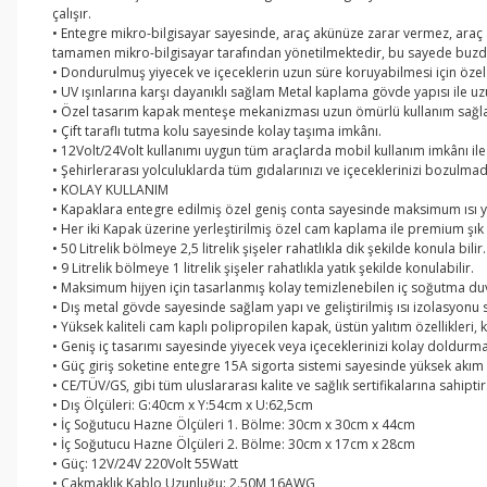
çalışır.
• Entegre mikro-bilgisayar sayesinde, araç akünüze zarar vermez, araç
tamamen mikro-bilgisayar tarafından yönetilmektedir, bu sayede buzdol
• Dondurulmuş yiyecek ve içeceklerin uzun süre koruyabilmesi için özel 
• UV ışınlarına karşı dayanıklı sağlam Metal kaplama gövde yapısı ile u
• Özel tasarım kapak menteşe mekanizması uzun ömürlü kullanım sağla
• Çift taraflı tutma kolu sayesinde kolay taşıma imkânı.
• 12Volt/24Volt kullanımı uygun tüm araçlarda mobil kullanım imkânı ile 
• Şehirlerarası yolculuklarda tüm gıdalarınızı ve içeceklerinizi bozu
• KOLAY KULLANIM
• Kapaklara entegre edilmiş özel geniş conta sayesinde maksimum ısı ya
• Her iki Kapak üzerine yerleştirilmiş özel cam kaplama ile premium şık
• 50 Litrelik bölmeye 2,5 litrelik şişeler rahatlıkla dik şekilde konula bilir.
• 9 Litrelik bölmeye 1 litrelik şişeler rahatlıkla yatık şekilde konulabilir.
• Maksimum hijyen için tasarlanmış kolay temizlenebilen iç soğutma duv
• Dış metal gövde sayesinde sağlam yapı ve geliştirilmiş ısı izolasyonu 
• Yüksek kaliteli cam kaplı polipropilen kapak, üstün yalıtım özellikleri,
• Geniş iç tasarımı sayesinde yiyecek veya içeceklerinizi kolay doldurma
• Güç giriş soketine entegre 15A sigorta sistemi sayesinde yüksek akım
• CE/TÜV/GS, gibi tüm uluslararası kalite ve sağlık sertifikalarına sahiptir
• Dış Ölçüleri: G:40cm x Y:54cm x U:62,5cm
• İç Soğutucu Hazne Ölçüleri 1. Bölme: 30cm x 30cm x 44cm
• İç Soğutucu Hazne Ölçüleri 2. Bölme: 30cm x 17cm x 28cm
• Güç: 12V/24V 220Volt 55Watt
• Çakmaklık Kablo Uzunluğu: 2.50M 16AWG