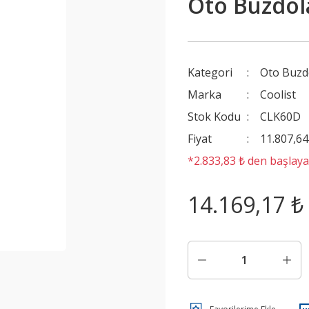
Oto Buzdol
Kategori
Oto Buzd
Marka
Coolist
Stok Kodu
CLK60D
Fiyat
11.807,6
*2.833,83 ₺ den başlayan
14.169,17 ₺