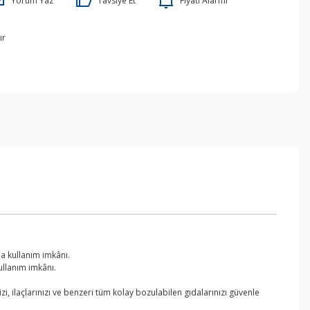
Yorum Yaz
Tavsiye Et
Fiyatı Alarmı
ır
a kullanım imkânı.
ullanım imkânı.
zi, ilaçlarınızı ve benzeri tüm kolay bozulabilen gıdalarınızı güvenle