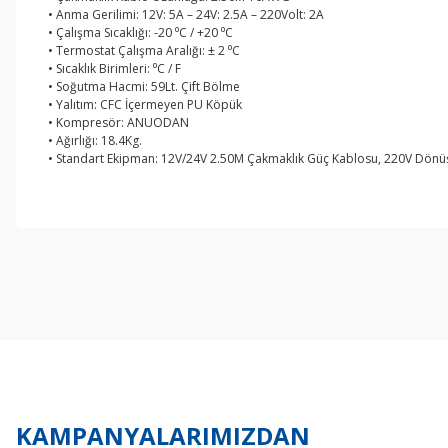
• Anma Gerilimi: 12V: 5A – 24V: 2.5A – 220Volt: 2A
• Çalışma Sıcaklığı: -20 ⁰C / +20 ⁰C
• Termostat Çalışma Aralığı: ± 2 ⁰C
• Sıcaklık Birimleri: ⁰C / F
• Soğutma Hacmi: 59Lt. Çift Bölme
• Yalıtım: CFC İçermeyen PU Köpük
• Kompresör: ANUODAN
• Ağırlığı: 18.4Kg.
• Standart Ekipman: 12V/24V 2.50M Çakmaklık Güç Kablosu, 220V Dönü
Bu ürünün fiyat bilgisi, resim, ürün açıklamalarında ve diğer konul
Görüş ve önerileriniz için teşekkür ederiz.
Ürün resmi kalitesiz, bozuk veya görüntülenemiyor.
Ürün açıklamasında eksik bilgiler bulunuyor.
Ürün bilgilerinde hatalar bulunuyor.
Ürün fiyatı diğer sitelerden daha pahalı.
Bu ürüne benzer farklı alternatifler olmalı.
KAMPANYALARIMIZDAN