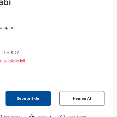
abı
olapları
4 TL + KDV
 taksitlerle!!
Sepete Ekle
Hemen Al