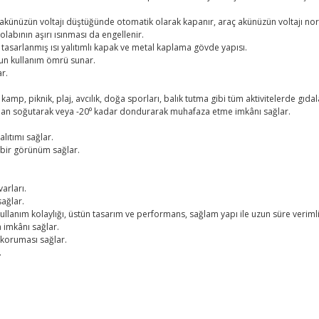
 akünüzün voltajı düştüğünde otomatik olarak kapanır, araç akünüzün voltajı no
abının aşırı ısınması da engellenir.
tasarlanmış ısı yalıtımlı kapak ve metal kaplama gövde yapısı.
zun kullanım ömrü sunar.
r.
kamp, piknik, plaj, avcılık, doğa sporları, balık tutma gibi tüm aktivitelerde gı
lmadan soğutarak veya -20⁰ kadar dondurarak muhafaza etme imkânı sağlar.
lıtımı sağlar.
 bir görünüm sağlar.
arları.
sağlar.
 kullanım kolaylığı, üstün tasarım ve performans, sağlam yapı ile uzun süre veriml
 imkânı sağlar.
 koruması sağlar.
.