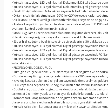
• Yüksek hassasiyetli LED aydınlatmalı Dokunmatik Dijital gösterge panel
• Yüksek hassasiyetli LED aydınlatmalı Dokunmatik Dijital gösterge paneli 
• Özel LED Aydınlatmalı Dijital ekran sayesinde bölmeleri istenilen der
• Ortam sıcaklığı fark etmeksizin -20⁰C ile +20⁰ dereceye kadar soğutma
• Akıllı Mobil Kontrol Özelliği, Bluetooth teknolojisi sayesinde bagajd
• Android veya IOS uyumlu cep telefonunuza indireceğiniz ETRUNK mob
ayarlarını kontrol edebilme imkânı sağlar.
• Mobil uygulama üzerinden buzdolabınızın soğutma derecesi, akü voltaj
• Her iki bölmeyi soğutucu veya dondurucu olarak kullanma imkânı.
• Süper hızlı soğutma özelliği sayesinde yiyeceklerinizi 30 dakikada o
• Yüksek hassasiyetli LED aydınlatmalı Dijital gösterge sayesinde istenil
• Yüksek hassasiyetli LED aydınlatmalı Dijital gösterge sayesinde aracın
• Yüksek hassasiyetli LED aydınlatmalı Dijital gösterge sayesinde ⁰C (Santi
• Yüksek hassasiyetli LED aydınlatmalı Dijital gösterge sayesinde buz
kullanabilirsiniz.
• PROFESYONEL DONDURUCU
• Tüm gıda ve içeceklerinizi -20⁰C dereceye kadar soğutma ve dondurab
• Dondurulmuş tüm gıda ve içeceklerinizin ısısını +20⁰ dereceye kadar 
• İç ve dış kasada bulunan özel yalıtım sayesinde dondurulmuş gıdalar
• ECO veya MAX seçenekleri ile soğutucunuzu daha verimli kullanabilir el
• Coolist araç buzdolabı, soğutucu ve dondurucu olarak üstün performans
termostat üzerinden yapılacak olan ayar ile rahatlıkla dondurucu olarak d
• Kompresörlü araç buzdolabınızın soğutma sistemi tamamen evinizdeki
olarak aracınız hareket halindeyken bile sorunsuz çalışabilmektedir.
• Yüksek kalkış akım koruması entegre mikro-bilgisayar tarafından kont