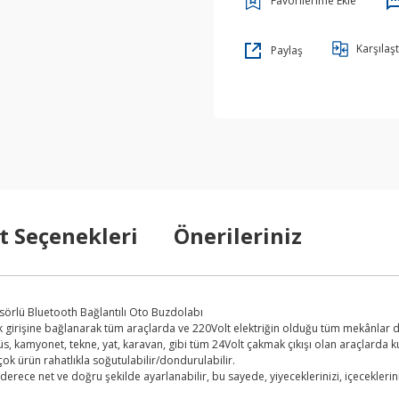
Karşılaşt
Paylaş
t Seçenekleri
Önerileriniz
sörlü Bluetooth Bağlantılı Oto Buzdolabı
k girişine bağlanarak tüm araçlarda ve 220Volt elektriğin olduğu tüm mekânlar d
büs, kamyonet, tekne, yat, karavan, gibi tüm 24Volt çakmak çıkışı olan araçlarda k
çok ürün rahatlıkla soğutulabilir/dondurulabilir.
derece net ve doğru şekilde ayarlanabilir, bu sayede, yiyeceklerinizi, içeceklerini