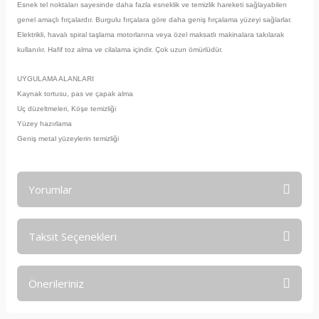
Esnek tel noktaları sayesinde daha fazla esneklik ve temizlik hareketi sağlayabilen
genel amaçlı fırçalardır. Burgulu fırçalara göre daha geniş fırçalama yüzeyi sağlarlar.
Elektrikli, havalı spiral taşlama motorlarına veya özel maksatlı makinalara takılarak
kullanılır. Hafif toz alma ve cilalama içindir. Çok uzun ömürlüdür.
UYGULAMA ALANLARI
Kaynak tortusu, pas ve çapak alma
Uç düzeltmeleri, Köşe temizliği
Yüzey hazırlama
Geniş metal yüzeylerin temizliği
Yorumlar
Taksit Seçenekleri
Bu ürüne ilk yorumu siz yapın!
Önerileriniz
Yorum Yaz