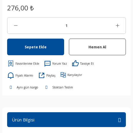
276,00 ₺
Sepete Ekle
Hemen Al
Yorum Yaz
Tavsiye Et
Karşılaştır
Fiyatı Alarmı
Paylaş
Aynı gün kargo
Stoktan Teslim
Ürün Bilgisi