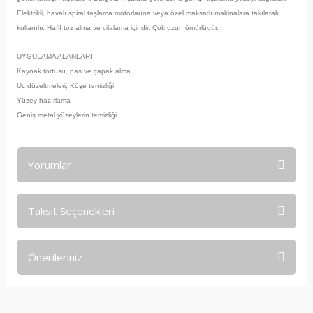
Elektrikli, havalı spiral taşlama motorlarına veya özel maksatlı makinalara takılarak
kullanılır. Hafif toz alma ve cilalama içindir. Çok uzun ömürlüdür.
UYGULAMA ALANLARI
Kaynak tortusu, pas ve çapak alma
Uç düzeltmeleri, Köşe temizliği
Yüzey hazırlama
Geniş metal yüzeylerin temizliği
Yorumlar
Taksit Seçenekleri
Bu ürüne ilk yorumu siz yapın!
Önerileriniz
Yorum Yaz
Bu ürünün fiyat bilgisi, resim, ürün açıklamalarında ve diğer
konularda yetersiz gördüğünüz noktaları öneri formunu