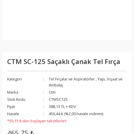
CTM SC-125 Saçaklı Çanak Tel Fırça
Kategori
Tel Fırçalar ve Aspiratörler
,
Yapı, İnşaat ve
Ambalaj
Marka
Ctm
Stok Kodu
CTMSC125
Fiyat
388,13 TL + KDV
Havale
456,44 ₺ (%2,00 havale indirimi)
*93,15 ₺ den başlayan taksitlerle!!
465,75 ₺