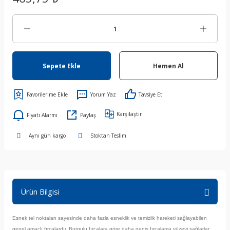
Sepete Ekle
Hemen Al
Yorum Yaz
Tavsiye Et
Karşılaştır
Fiyatı Alarmı
Paylaş
Aynı gün kargo
Stoktan Teslim
Ürün Bilgisi
Esnek tel noktaları sayesinde daha fazla esneklik ve temizlik hareketi sağlayabilen
genel amaçlı fırçalardır. Burgulu fırçalara göre daha geniş fırçalama yüzeyi sağlarlar.