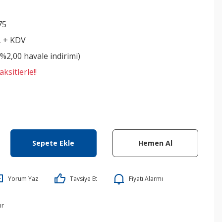
75
L + KDV
(%2,00 havale indirimi)
ksitlerle!!
Sepete Ekle
Hemen Al
Yorum Yaz
Tavsiye Et
Fiyatı Alarmı
ır