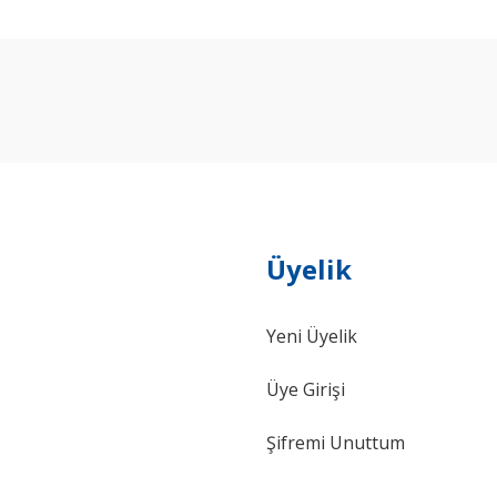
arda yetersiz gördüğünüz noktaları öneri formunu kullanarak tarafımıza ilet
Bu ürüne ilk yorumu siz yapın!
Yorum Yaz
Üyelik
Yeni Üyelik
Gönder
Üye Girişi
Şifremi Unuttum