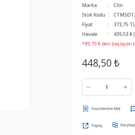
Marka
Ctm
Stok Kodu
CTMSD1
Fiyat
373,75 T
Havale
439,53 ₺ 
*89,70 ₺ den başlayan ta
448,50 ₺
Karşılaşt
Paylaş