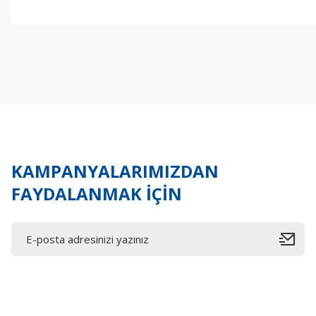
Bu ürünün fiyat bilgisi, resim, ürün açıklamalarında ve diğer konul
Görüş ve önerileriniz için teşekkür ederiz.
Ürün resmi kalitesiz, bozuk veya görüntülenemiyor.
Ürün açıklamasında eksik bilgiler bulunuyor.
Ürün bilgilerinde hatalar bulunuyor.
Ürün fiyatı diğer sitelerden daha pahalı.
Bu ürüne benzer farklı alternatifler olmalı.
KAMPANYALARIMIZDAN
FAYDALANMAK İÇİN