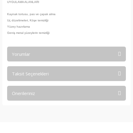
UYGULAMA ALANLARI
Kaynak tortusu, pas ve çapak alma
Uç düzeltmeleri, Köşe temizliği
Yüzey hazırlama
Geniş metal yüzeylerin temizliği
Yorumlar
Taksit Seçenekleri
Bu ürüne ilk yorumu siz yapın!
Önerileriniz
Yorum Yaz
Bu ürünün fiyat bilgisi, resim, ürün açıklamalarında ve diğer
konularda yetersiz gördüğünüz noktaları öneri formunu
kullanarak tarafımıza iletebilirsiniz.
Görüş ve önerileriniz için teşekkür ederiz.