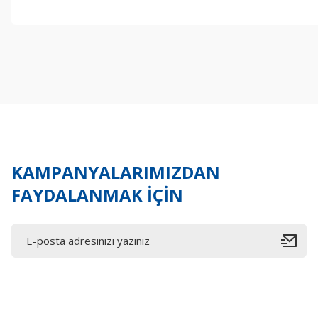
Bu ürünün fiyat bilgisi, resim, ürün açıklamalarında ve diğer konul
Görüş ve önerileriniz için teşekkür ederiz.
Ürün resmi kalitesiz, bozuk veya görüntülenemiyor.
Ürün açıklamasında eksik bilgiler bulunuyor.
Ürün bilgilerinde hatalar bulunuyor.
Ürün fiyatı diğer sitelerden daha pahalı.
Bu ürüne benzer farklı alternatifler olmalı.
KAMPANYALARIMIZDAN
FAYDALANMAK İÇİN