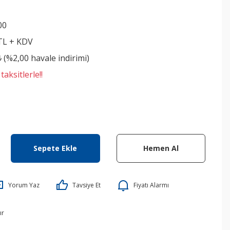
00
 TL + KDV
₺ (%2,00 havale indirimi)
aksitlerle!!
Sepete Ekle
Hemen Al
Yorum Yaz
Tavsiye Et
Fiyatı Alarmı
ır