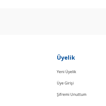
arda yetersiz gördüğünüz noktaları öneri formunu kullanarak tarafımıza ilet
Bu ürüne ilk yorumu siz yapın!
Yorum Yaz
Üyelik
Yeni Üyelik
Gönder
Üye Girişi
Şifremi Unuttum