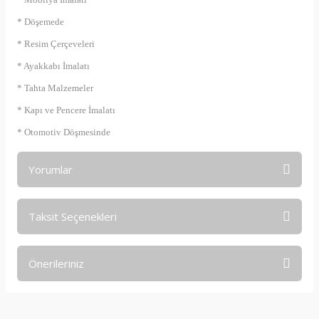
* Döşemede
* Resim Çerçeveleri
* Ayakkabı İmalatı
* Tahta Malzemeler
* Kapı ve Pencere İmalatı
* Otomotiv Döşmesinde
Yorumlar
Taksit Seçenekleri
Bu ürüne ilk yorumu siz yapın!
Önerileriniz
Yorum Yaz
Bu ürünün fiyat bilgisi, resim, ürün açıklamalarında ve diğer
konularda yetersiz gördüğünüz noktaları öneri formunu