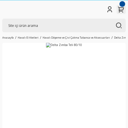
Anasayfa
Havalı El Aletleri
Havalı Döşeme ve Çivi Çakma Tabanca ve Aksesuarları
Delta Zımba