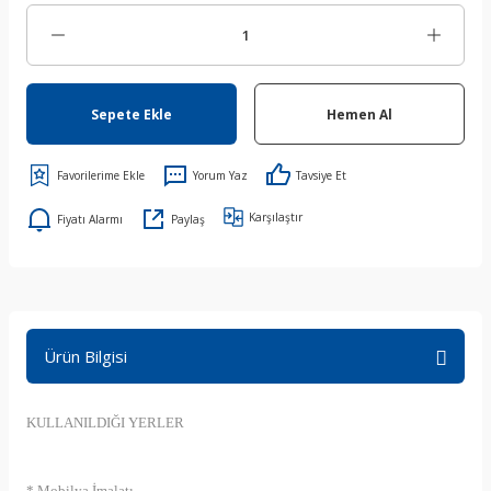
Sepete Ekle
Hemen Al
Yorum Yaz
Tavsiye Et
Karşılaştır
Fiyatı Alarmı
Paylaş
Ürün Bilgisi
KULLANILDIĞI YERLER
* Mobilya İmalatı