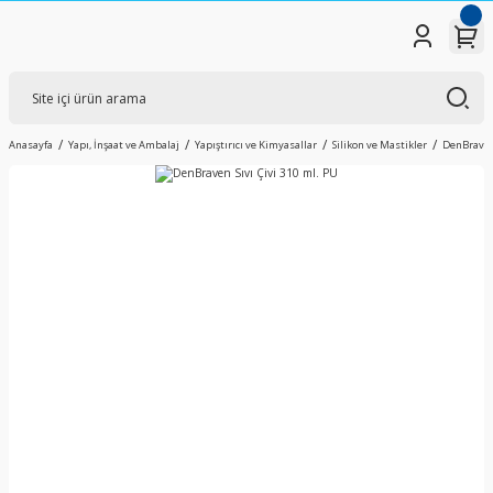
Anasayfa
Yapı, İnşaat ve Ambalaj
Yapıştırıcı ve Kimyasallar
Silikon ve Mastikler
DenBraven 