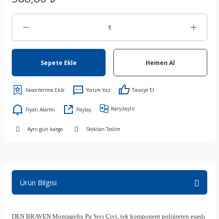
Sepete Ekle
Hemen Al
Yorum Yaz
Tavsiye Et
Karşılaştır
Fiyatı Alarmı
Paylaş
Aynı gün kargo
Stoktan Teslim
Ürün Bilgisi
DEN BRAVEN Montagefix Pu Sıvı Çivi, tek komponent poliüreten esaslı