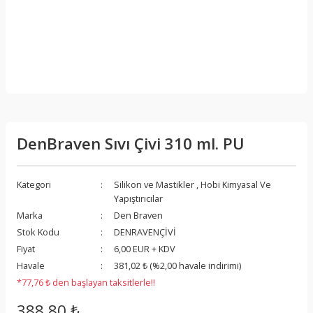
DenBraven Sıvı Çivi 310 ml. PU
Kategori
Silikon ve Mastikler
,
Hobi Kimyasal Ve
Yapıştırıcılar
Marka
Den Braven
Stok Kodu
DENRAVENÇİVİ
Fiyat
6,00 EUR + KDV
Havale
381,02 ₺ (%2,00 havale indirimi)
*77,76 ₺ den başlayan taksitlerle!!
388,80 ₺