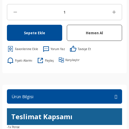
Sepete Ekle
Hemen Al
Yorum Yaz
Tavsiye Et
Karşılaştır
Fiyatı Alarmı
Paylaş
Ürün Bilgisi
Teslimat Kapsamı
-1x Pense