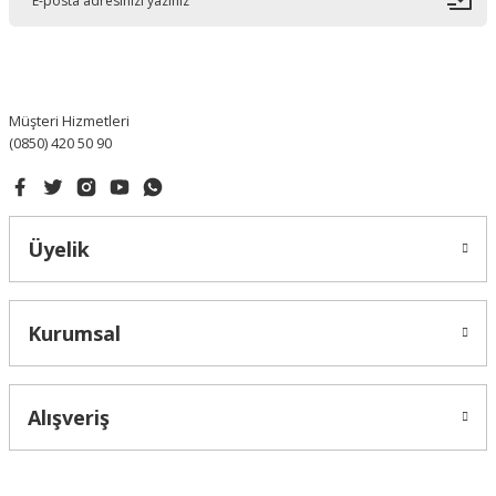
Ürün bilgilerinde hatalar bulunuyor.
Ürün fiyatı diğer sitelerden daha pahalı.
Bu ürüne benzer farklı alternatifler olmalı.
Müşteri Hizmetleri
(0850) 420 50 90
Gönder
Üyelik
Kurumsal
Alışveriş