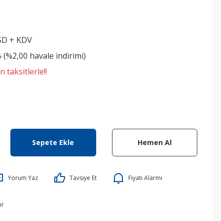
SD + KDV
₺ (%2,00 havale indirimi)
 taksitlerle!!
Sepete Ekle
Hemen Al
Yorum Yaz
Tavsiye Et
Fiyatı Alarmı
ır