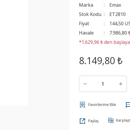
Marka
Emax
Stok Kodu
ET2810
Fiyat
144,50 U
Havale
7.986,80 
*1.629,96 ₺ den başlayan
8.149,80 ₺
Karşılaşt
Paylaş