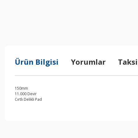
Ürün Bilgisi
Yorumlar
Taksi
150mm
11.000 Devir
Cırtlı Delikli Pad
Bu ürünün fiyat bilgisi, resim, ürün açıklamalarında ve diğer konul
Görüş ve önerileriniz için teşekkür ederiz.
Ürün resmi kalitesiz, bozuk veya görüntülenemiyor.