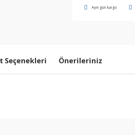
Aynı gün kargo
t Seçenekleri
Önerileriniz
arda yetersiz gördüğünüz noktaları öneri formunu kullanarak tarafımıza ilet
Bu ürüne ilk yorumu siz yapın!