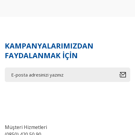
Ürün açıklamasında eksik bilgiler bulunuyor.
Ürün bilgilerinde hatalar bulunuyor.
Ürün fiyatı diğer sitelerden daha pahalı.
Bu ürüne benzer farklı alternatifler olmalı.
KAMPANYALARIMIZDAN
FAYDALANMAK İÇİN
Müşteri Hizmetleri
(0850) 420 50 90