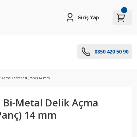
Giriş Yap
0850 420 50 90
ik Açma Testeresi (Panç) 14 mm
S Bi-Metal Delik Açma
(Panç) 14 mm