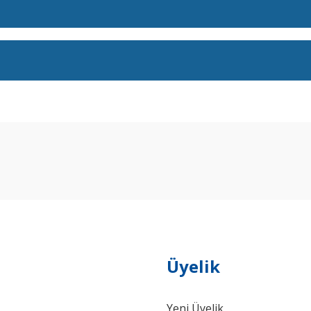
arda yetersiz gördüğünüz noktaları öneri formunu kullanarak tarafımıza ilet
Bu ürüne ilk yorumu siz yapın!
Yorum Yaz
Üyelik
Yeni Üyelik