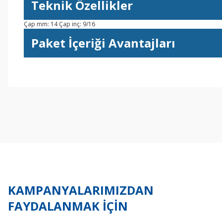
Teknik Özellikler
Çap mm: 14 Çap inç: 9/16
Paket İçeriği Avantajları
Bu ürünün fiyat bilgisi, resim, ürün açıklamalarında ve diğer konul
Görüş ve önerileriniz için teşekkür ederiz.
Ürün resmi kalitesiz, bozuk veya görüntülenemiyor.
Ürün açıklamasında eksik bilgiler bulunuyor.
Ürün bilgilerinde hatalar bulunuyor.
Ürün fiyatı diğer sitelerden daha pahalı.
Bu ürüne benzer farklı alternatifler olmalı.
KAMPANYALARIMIZDAN
FAYDALANMAK İÇİN