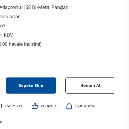
 Adaptörlü HSS Bi-Metal Pançlar
sesuarlar
463
 + KDV
2,00 havale indirimi)
Sepete Ekle
Hemen Al
Yorum Yaz
Tavsiye Et
Fiyatı Alarmı
ır